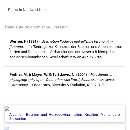
Rijeka in Nordwest-Kroatien.
Relevante taxonomische Literatur:
Werner, F. (1891)
-
Description Podarcis melisellensis lissana; P. m.
fiumana.
-
In “Beiträge zur Kenntniss der Repilien und Amphibien von
Istrien und Dalmatien”. - Verhandlungen der kaiserlich-königlichen
zoologisch-botanischen Gesellschaft in Wien 41 : 751-765.
Podnar, M. & Mayer, W. & Tvrftkovic, N. (2004)
-
Mitochondrial
phylogeography of the Dalmatian wall lizard, Podarcis melisellensis
(Lacertidae).
-
Organisms, Diversity & Evolution, 4: 307-317.
Albanien
,
Bosnien und Herzegowina
,
Italien
,
Kroatien
,
Montenegro
,
Slowenien