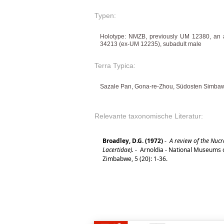
Typen:
Holotype: NMZB, previously UM 12380, an 
34213 (ex-UM 12235), subadult male
Terra Typica:
Sazale Pan, Gona-re-Zhou, Südosten Simba
Relevante taxonomische Literatur:
Broadley, D.G. (1972)
-
A review of the Nucra
Lacertidae).
-
Arnoldia - National Museums o
Zimbabwe, 5 (20): 1-36.