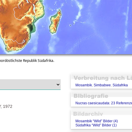
rdöstlichste Republik Südafrika.
Mosambik
,
Simbabwe
,
Südafrika
Nucras caesicaudata: 23 Referenz
 1972
Mosambik “Wild” Bilder (4)
Südafrika “Wild” Bilder (1)