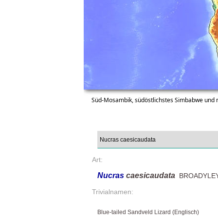
Süd-Mosambik, südöstlichstes Simbabwe und no
Art:
Nucras
caesicaudata
BROADYLEY,
Trivialnamen:
Blue-tailed Sandveld Lizard (Englisch)