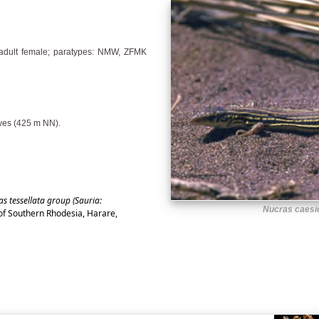
adult female; paratypes: NMW, ZFMK
wes (425 m NN).
s tessellata group (Sauria:
Nucras caesi
f Southern Rhodesia, Harare,