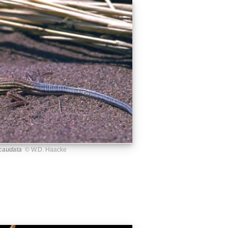
caudata
© W.D. Haacke