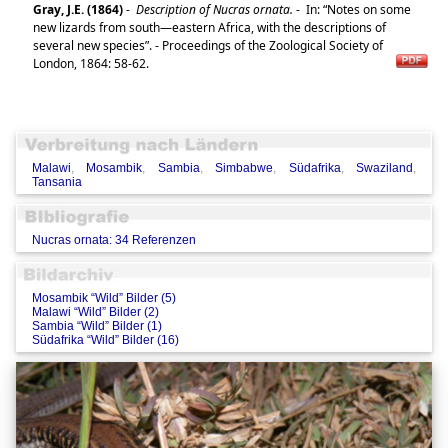
Gray, J.E. (1864)
-
Description of Nucras ornata.
-
In: “Notes on some
new lizards from south—eastern Africa, with the descriptions of
several new species”. - Proceedings of the Zoological Society of
London, 1864: 58-62.
Malawi
,
Mosambik
,
Sambia
,
Simbabwe
,
Südafrika
,
Swaziland
,
Tansania
Nucras ornata: 34 Referenzen
Mosambik “Wild” Bilder (5)
Malawi “Wild” Bilder (2)
Sambia “Wild” Bilder (1)
Südafrika “Wild” Bilder (16)