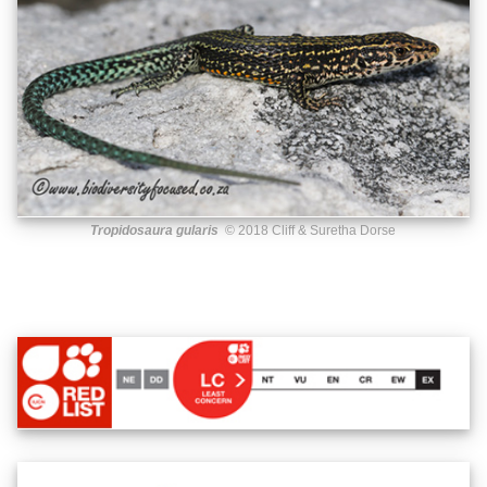
Tropidosaura gularis
© 2018 Cliff & Suretha Dorse