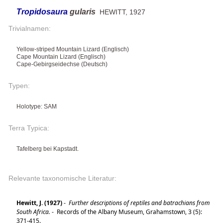
Tropidosaura
gularis
HEWITT, 1927
Trivialnamen:
Yellow-striped Mountain Lizard (Englisch)
Cape Mountain Lizard (Englisch)
Cape-Gebirgseidechse (Deutsch)
Typen:
Holotype: SAM
Terra Typica:
Tafelberg bei Kapstadt.
Relevante taxonomische Literatur:
Hewitt, J. (1927)
-
Further descriptions of reptiles and batrachians from
South Africa.
-
Records of the Albany Museum, Grahamstown, 3 (5):
371-415.