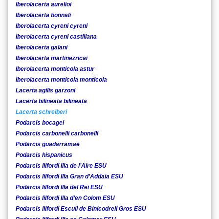
Iberolacerta aurelioi
Iberolacerta bonnali
Iberolacerta cyreni cyreni
Iberolacerta cyreni castiliana
Iberolacerta galani
Iberolacerta martinezricai
Iberolacerta monticola astur
Iberolacerta monticola monticola
Lacerta agilis garzoni
Lacerta bilineata bilineata
Lacerta schreiberi
Podarcis bocagei
Podarcis carbonelli carbonelli
Podarcis guadarramae
Podarcis hispanicus
Podarcis lilfordi Illa de l’Aire ESU
Podarcis lilfordi Illa Gran d’Addaia ESU
Podarcis lilfordi Illa del Rei ESU
Podarcis lilfordi Illa d’en Colom ESU
Podarcis lilfordi Escull de Binicodrell Gros ESU