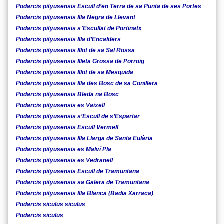
Podarcis pityusensis Escull d’en Terra de sa Punta de ses Portes
Podarcis pityusensis Illa Negra de Llevant
Podarcis pityusensis s`Escullat de Portinatx
Podarcis pityusensis Illa d’Encalders
Podarcis pityusensis Illot de sa Sal Rossa
Podarcis pityusensis Illeta Grossa de Porroig
Podarcis pityusensis Illot de sa Mesquida
Podarcis pityusensis Illa des Bosc de sa Conillera
Podarcis pityusensis Bleda na Bosc
Podarcis pityusensis es Vaixell
Podarcis pityusensis s’Escull de s’Espartar
Podarcis pityusensis Escull Vermell
Podarcis pityusensis Illa Llarga de Santa Eulària
Podarcis pityusensis es Malví Pla
Podarcis pityusensis es Vedranell
Podarcis pityusensis Escull de Tramuntana
Podarcis pityusensis sa Galera de Tramuntana
Podarcis pityusensis Illa Blanca (Badia Xarraca)
Podarcis siculus siculus
Podarcis siculus