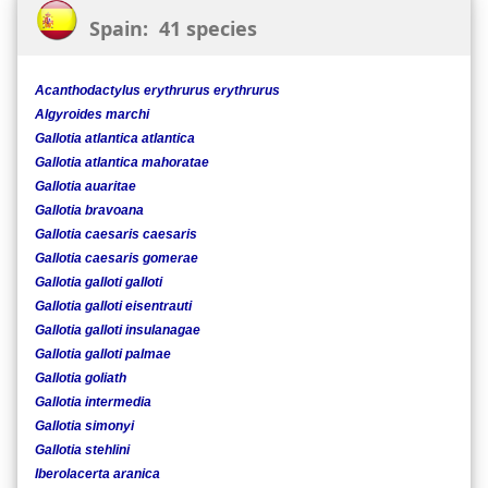
Spain: 41 species
Acanthodactylus erythrurus erythrurus
Algyroides marchi
Gallotia atlantica atlantica
Gallotia atlantica mahoratae
Gallotia auaritae
Gallotia bravoana
Gallotia caesaris caesaris
Gallotia caesaris gomerae
Gallotia galloti galloti
Gallotia galloti eisentrauti
Gallotia galloti insulanagae
Gallotia galloti palmae
Gallotia goliath
Gallotia intermedia
Gallotia simonyi
Gallotia stehlini
Iberolacerta aranica