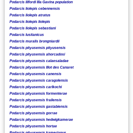
Podarcis lilfordi Illa Gavina population
Podarcis liolepis cebennensis
Podarcis liolepis atratus
Podarcis liolepis liolepis
Podarcis liolepis sebastiani
Podarcis lusitanicus
Podarcis muralis brongniardii
Podarcis pityusensis pityusensis
Podarcis pityusensis ahorcadosi
Podarcis pityusensis calaesaladae
Podarcis pityusensis Illot des Canaret
Podarcis pityusensis canensis
Podarcis pityusensis caragolensis
Podarcis pityusensis carlkochi
Podarcis pityusensis formenterae
Podarcis pityusensis frailensis
Podarcis pityusensis gastabiensis
Podarcis pityusensis gorrae
Podarcis pityusensis hedwigkamerae
Podarcis pityusensis hortae
Podarcis pityusensis kamerianus