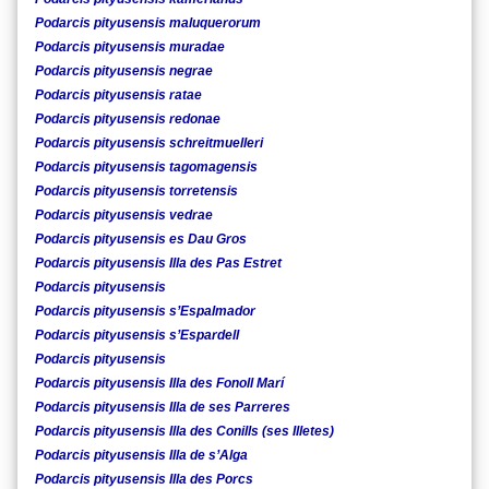
Podarcis pityusensis maluquerorum
Podarcis pityusensis muradae
Podarcis pityusensis negrae
Podarcis pityusensis ratae
Podarcis pityusensis redonae
Podarcis pityusensis schreitmuelleri
Podarcis pityusensis tagomagensis
Podarcis pityusensis torretensis
Podarcis pityusensis vedrae
Podarcis pityusensis es Dau Gros
Podarcis pityusensis Illa des Pas Estret
Podarcis pityusensis
Podarcis pityusensis s’Espalmador
Podarcis pityusensis s’Espardell
Podarcis pityusensis
Podarcis pityusensis Illa des Fonoll Marí
Podarcis pityusensis Illa de ses Parreres
Podarcis pityusensis Illa des Conills (ses Illetes)
Podarcis pityusensis Illa de s’Alga
Podarcis pityusensis Illa des Porcs