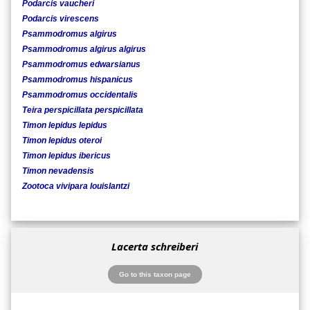
Podarcis vaucheri
Podarcis virescens
Psammodromus algirus
Psammodromus algirus algirus
Psammodromus edwarsianus
Psammodromus hispanicus
Psammodromus occidentalis
Teira perspicillata perspicillata
Timon lepidus lepidus
Timon lepidus oteroi
Timon lepidus ibericus
Timon nevadensis
Zootoca vivipara louislantzi
Lacerta schreiberi
Go to this taxon page