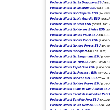
Podarcis lilfordi Illa Sa Dragonera ESU
(BED
Podarcis lilfordi Illa Malgrats ESU
(WETTSTEI
Podarcis lilfordi Illot l’Imperial ESU
(SALVADO
Podarcis lilfordi Illa Na Guardis ESU
(BOSCÁ,
Podarcis lilfordi Cabrera ESU
(BOSCÁ, 1881)
Podarcis lilfordi Illot de ses Bledes ESU
(SA
Podarcis lilfordi Illot Na Plana ESU
(MÜLLER,
Podarcis lilfordi Illot Na Pobra ESU
(SALVADO
Podarcis lilfordi Illot des Porros ESU
(BARBA
Podarcis lilfordi rodriquezi
(MÜLLER, 1927)
Podarcis lilfordi Illa Sargantana ESU
(BRAUN
Podarcis lilfordi Illa Toro ESU
(HARTMANN, 19
Podarcis lilfordi Xapat Gros ESU
(SALVADOR,
Podarcis lilfordi Illa Porrassa ESU
(MAYOL, 2
Podarcis lilfordi Illot d’en Mel ESU
(TRIAY, 19
Podarcis lilfordi Illot des Frares ESU
(BOSCÁ
Podarcis lilfordi Escull de Ses Àguiles ESU
Podarcis lilfordi Escull de Binicodrell Petit
Podarcis lilfordi Estell de Fora ESU
(SALVAD
Podarcis lilfordi Illa Na Redona ESU
(SALVAD