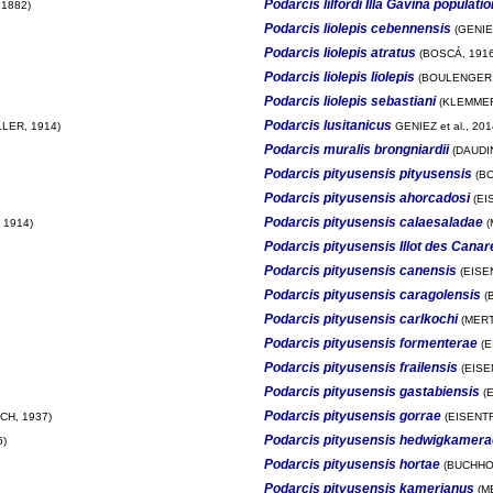
Podarcis lilfordi Illa Gavina populatio
1882)
Podarcis liolepis cebennensis
(GENIE
Podarcis liolepis atratus
(BOSCÁ, 1916
Podarcis liolepis liolepis
(BOULENGER,
Podarcis liolepis sebastiani
(KLEMMER
Podarcis lusitanicus
LER, 1914)
GENIEZ et al., 201
Podarcis muralis brongniardii
(DAUDIN
Podarcis pityusensis pityusensis
(BO
Podarcis pityusensis ahorcadosi
(EI
Podarcis pityusensis calaesaladae
 1914)
(
Podarcis pityusensis Illot des Canar
Podarcis pityusensis canensis
(EISE
Podarcis pityusensis caragolensis
(
Podarcis pityusensis carlkochi
(MERT
Podarcis pityusensis formenterae
(E
Podarcis pityusensis frailensis
(EISE
Podarcis pityusensis gastabiensis
(E
Podarcis pityusensis gorrae
CH, 1937)
(EISENTR
Podarcis pityusensis hedwigkamera
6)
Podarcis pityusensis hortae
(BUCHHOL
Podarcis pityusensis kamerianus
(M