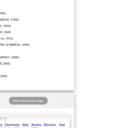
766)
NAEUS, 1766)
, 1829)
R, 1826
 al., 2012
RIL & BIBRON, 1839)
MATEO, 1998)
 1885)
 2009
Go to this taxon page
ny
,
Guernsey
,
Italy
,
Jersey
,
Monaco
,
San