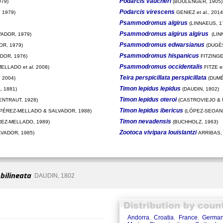
Podarcis vaucheri
79)
(BOULENGER, 1905)
Podarcis virescens
 1979)
GENIEZ et al., 2014
Psammodromus algirus
(LINNAEUS, 1
Psammodromus algirus algirus
ADOR, 1979)
(LIN
Psammodromus edwarsianus
R, 1979)
(DUGÈS
Psammodromus hispanicus
DOR, 1976)
FITZINGE
Psammodromus occidentalis
ELLADO et al. 2008)
FITZE et
Teira perspicillata perspicillata
 2004)
(DUMÉ
Timon lepidus lepidus
 1881)
(DAUDIN, 1802)
Timon lepidus oteroi
ENTRAUT, 1928)
(CASTROVIEJO & 
Timon lepidus ibericus
PÉREZ-MELLADO & SALVADOR, 1988)
(LÓPEZ-SEOANE
Timon nevadensis
EZ-MELLADO, 1989)
(BUCHHOLZ, 1963)
Zootoca vivipara louislantzi
VADOR, 1985)
ARRIBAS,
 bilineata
DAUDIN, 1802
Andorra
,
Croatia
,
France
,
Germa