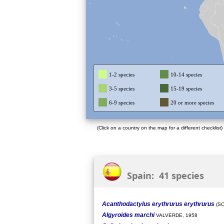
1-2 species
10-14 species
3-5 species
15-19 species
6-9 species
20 or more species
(Click on a country on the map for a different checklist)
Spain: 41 species
Acanthodactylus erythrurus erythrurus
(SC
Algyroides marchi
VALVERDE, 1958