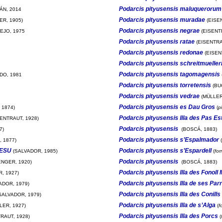
Podarcis pityusensis maluquerorum
ÁN, 2014
Podarcis pityusensis muradae
R, 1905)
(EISEN
Podarcis pityusensis negrae
EJO, 1975
(EISENT
Podarcis pityusensis ratae
(EISENTRA
Podarcis pityusensis redonae
(EISEN
Podarcis pityusensis schreitmueller
Podarcis pityusensis tagomagensis
DO, 1981
Podarcis pityusensis torretensis
(BU
Podarcis pityusensis vedrae
(MÜLLER
Podarcis pityusensis es Dau Gros
 1874)
(
p
Podarcis pityusensis Illa des Pas Es
ENTRAUT, 1928)
Podarcis pityusensis
7)
(BOSCÁ, 1883)
Podarcis pityusensis s’Espalmador
 1877)
(
s ESU
Podarcis pityusensis s’Espardell
(SALVADOR, 1985)
(
fo
Podarcis pityusensis
NGER, 1920)
(BOSCÁ, 1883)
Podarcis pityusensis Illa des Fonoll 
, 1927)
Podarcis pityusensis Illa de ses Par
ADOR, 1979)
Podarcis pityusensis Illa des Conills 
SALVADOR, 1979)
Podarcis pityusensis Illa de s’Alga
LER, 1927)
(
f
Podarcis pityusensis Illa des Porcs
RAUT, 1928)
(