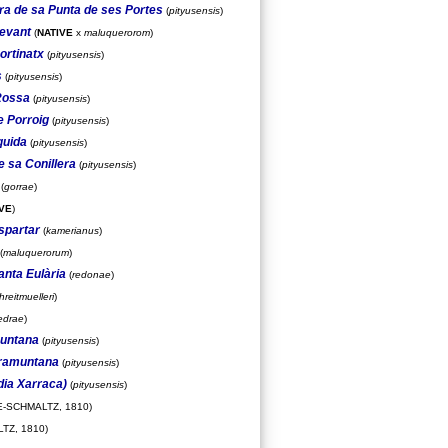
rra de sa Punta de ses Portes
(
pityusensis
)
levant
(
NATIVE
x
maluquerorom
)
ortinatx
(
pityusensis
)
s
(
pityusensis
)
 Rossa
(
pityusensis
)
e Porroig
(
pityusensis
)
quida
(
pityusensis
)
e sa Conillera
(
pityusensis
)
(
gorrae
)
VE
)
spartar
(
kamerianus
)
(
maluquerorum
)
anta Eulària
(
redonae
)
hreitmuelleri
)
edrae
)
muntana
(
pityusensis
)
Tramuntana
(
pityusensis
)
dia Xarraca)
(
pityusensis
)
-SCHMALTZ, 1810)
TZ, 1810)