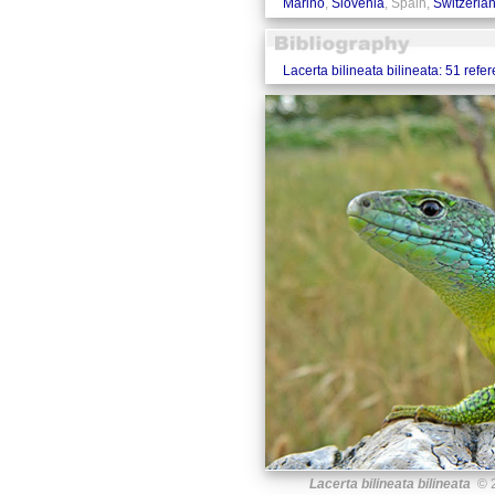
Marino
,
Slovenia
, Spain,
Switzerla
Lacerta bilineata bilineata: 51 refe
Lacerta bilineata bilineata
© 2