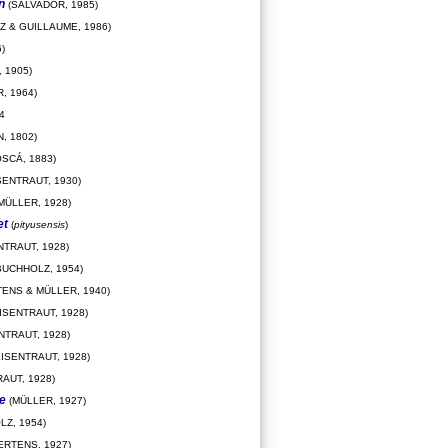
n
(SALVADOR, 1985)
Z & GUILLAUME, 1986)
)
 1905)
, 1964)
4
, 1802)
SCÁ, 1883)
SENTRAUT, 1930)
MÜLLER, 1928)
et
(
pityusensis
)
NTRAUT, 1928)
BUCHHOLZ, 1954)
ENS & MÜLLER, 1940)
ISENTRAUT, 1928)
NTRAUT, 1928)
ISENTRAUT, 1928)
AUT, 1928)
e
(MÜLLER, 1927)
Z, 1954)
ERTENS, 1927)