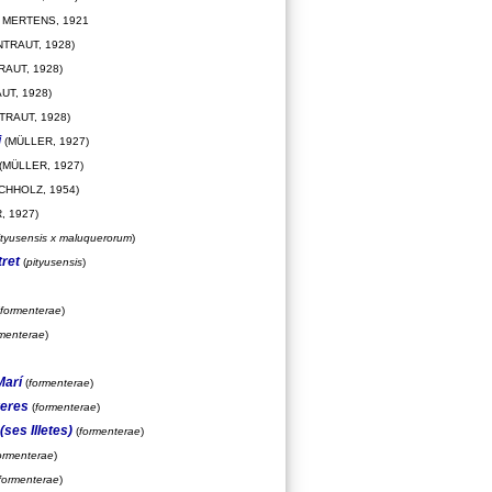
MERTENS, 1921
TRAUT, 1928)
RAUT, 1928)
UT, 1928)
TRAUT, 1928)
i
(MÜLLER, 1927)
(MÜLLER, 1927)
CHHOLZ, 1954)
, 1927)
ityusensis x maluquerorum
)
tret
(
pityusensis
)
formenterae
)
rmenterae
)
Marí
(
formenterae
)
reres
(
formenterae
)
(ses Illetes)
(
formenterae
)
ormenterae
)
formenterae
)