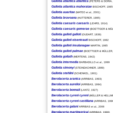
Gallotia atlantica atlantica
(PETERS & DORIA, 
Gallotia atlantica mahoratae
BISCHOFF, 1985
Gallotia auaritae
(MATEO et al., 2001)
Gallotia bravoana
(HUTTERER, 1985)
Gallotia caesaris caesaris
(LEHRS, 1914)
Gallotia caesaris gomerae
(BOETTGER & MÜL
Gallotia galloti galloti
(OUDART, 1839)
Gallotia galloti eisentrauti
BISCHOFF, 1982
Gallotia galloti insulanagae
MARTIN, 1985
Gallotia galloti palmae
(BOETTGER & MÜLLER,
Gallotia goliath
(MERTENS, 1942)
Gallotia intermedia
BARBADILLO et al., 1999
Gallotia simonyi
(STEINDACHNER, 1889)
Gallotia stehlini
(SCHENKEL, 1901)
Iberolacerta aranica
(ARRIBAS, 1993)
Iberolacerta aurelioi
(ARRIBAS, 1994)
Iberolacerta bonnali
(LANTZ, 1927)
Iberolacerta cyreni cyreni
(MÜLLER & HELLMI
Iberolacerta cyreni castiliana
(ARRIBAS, 199
Iberolacerta galani
ARRIBAS et al., 2006
Iberolacerta martinezricai
(ARRIBAS, 1996)