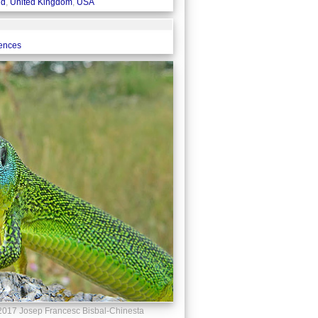
nd
,
United Kingdom
,
USA
rences
017 Josep Francesc Bisbal-Chinesta