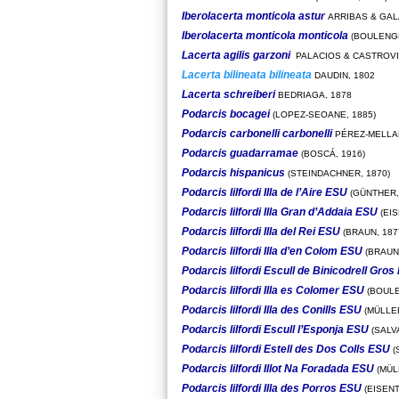
Iberolacerta monticola astur
ARRIBAS & GAL
Iberolacerta monticola monticola
(BOULENGE
Lacerta agilis garzoni
PALACIOS & CASTROVI
Lacerta bilineata bilineata
DAUDIN, 1802
Lacerta schreiberi
BEDRIAGA, 1878
Podarcis bocagei
(LOPEZ-SEOANE, 1885)
Podarcis carbonelli carbonelli
PÉREZ-MELLA
Podarcis guadarramae
(BOSCÁ, 1916)
Podarcis hispanicus
(STEINDACHNER, 1870)
Podarcis lilfordi Illa de l’Aire ESU
(GÜNTHER,
Podarcis lilfordi Illa Gran d’Addaia ESU
(EIS
Podarcis lilfordi Illa del Rei ESU
(BRAUN, 187
Podarcis lilfordi Illa d’en Colom ESU
(BRAUN,
Podarcis lilfordi Escull de Binicodrell Gro
Podarcis lilfordi Illa es Colomer ESU
(BOULE
Podarcis lilfordi Illa des Conills ESU
(MÜLLER
Podarcis lilfordi Escull l’Esponja ESU
(SALV
Podarcis lilfordi Estell des Dos Colls ESU
(
Podarcis lilfordi Illot Na Foradada ESU
(MÜL
Podarcis lilfordi Illa des Porros ESU
(EISENT