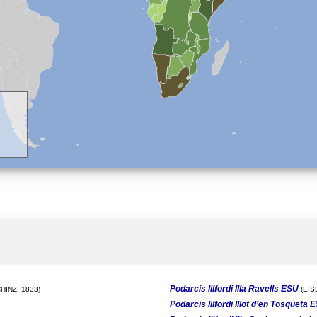
Podarcis lilfordi Illa Ravells ESU
HINZ, 1833)
(EIS
Podarcis lilfordi Illot d’en Tosqueta 