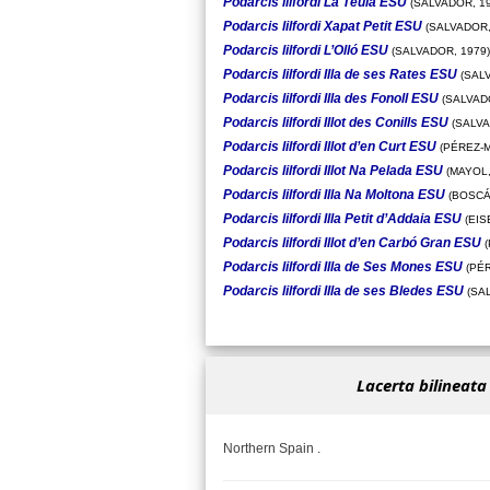
Podarcis lilfordi La Teula ESU
(SALVADOR, 19
Podarcis lilfordi Xapat Petit ESU
(SALVADOR,
Podarcis lilfordi L’Olló ESU
(SALVADOR, 1979)
Podarcis lilfordi Illa de ses Rates ESU
(SALV
Podarcis lilfordi Illa des Fonoll ESU
(SALVADO
Podarcis lilfordi Illot des Conills ESU
(SALVA
Podarcis lilfordi Illot d’en Curt ESU
(PÉREZ-M
Podarcis lilfordi Illot Na Pelada ESU
(MAYOL,
Podarcis lilfordi Illa Na Moltona ESU
(BOSCÁ,
Podarcis lilfordi Illa Petit d’Addaia ESU
(EIS
Podarcis lilfordi Illot d’en Carbó Gran ESU
(
Podarcis lilfordi Illa de Ses Mones ESU
(PÉR
Podarcis lilfordi Illa de ses Bledes ESU
(SAL
Lacerta bilineata
Northern Spain .