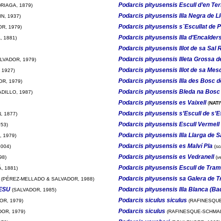
Podarcis pityusensis Escull d’en Te
RIAGA, 1879)
Podarcis pityusensis Illa Negra de L
N, 1937)
Podarcis pityusensis s`Escullat de P
R, 1979)
Podarcis pityusensis Illa d’Encalder
 1881)
Podarcis pityusensis Illot de sa Sal
Podarcis pityusensis Illeta Grossa d
LVADOR, 1979)
Podarcis pityusensis Illot de sa Mes
 1927)
Podarcis pityusensis Illa des Bosc d
R, 1979)
Podarcis pityusensis Bleda na Bosc
DILLO, 1987)
Podarcis pityusensis es Vaixell
(
NATI
Podarcis pityusensis s’Escull de s’E
, 1877)
Podarcis pityusensis Escull Vermell
53)
Podarcis pityusensis Illa Llarga de S
 1979)
Podarcis pityusensis es Malví Pla
004)
(
sc
Podarcis pityusensis es Vedranell
98)
(
v
Podarcis pityusensis Escull de Tra
, 1881)
Podarcis pityusensis sa Galera de 
(PÉREZ-MELLADO & SALVADOR, 1988)
 ESU
Podarcis pityusensis Illa Blanca (Ba
(SALVADOR, 1985)
Podarcis siculus siculus
OR, 1979)
(RAFINESQUE
Podarcis siculus
OR, 1979)
(RAFINESQUE-SCHMAL