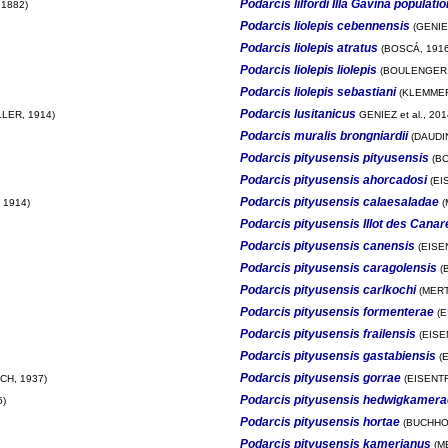
Podarcis lilfordi Illa Gavina populatio
1882)
Podarcis liolepis cebennensis
(GENIE
Podarcis liolepis atratus
(BOSCÁ, 1916
Podarcis liolepis liolepis
(BOULENGER,
Podarcis liolepis sebastiani
(KLEMMER
Podarcis lusitanicus
LER, 1914)
GENIEZ et al., 201
Podarcis muralis brongniardii
(DAUDIN
Podarcis pityusensis pityusensis
(BO
Podarcis pityusensis ahorcadosi
(EI
Podarcis pityusensis calaesaladae
 1914)
(
Podarcis pityusensis Illot des Canar
Podarcis pityusensis canensis
(EISE
Podarcis pityusensis caragolensis
(
Podarcis pityusensis carlkochi
(MERT
Podarcis pityusensis formenterae
(E
Podarcis pityusensis frailensis
(EISE
Podarcis pityusensis gastabiensis
(E
Podarcis pityusensis gorrae
CH, 1937)
(EISENTR
Podarcis pityusensis hedwigkamera
6)
Podarcis pityusensis hortae
(BUCHHOL
Podarcis pityusensis kamerianus
(M