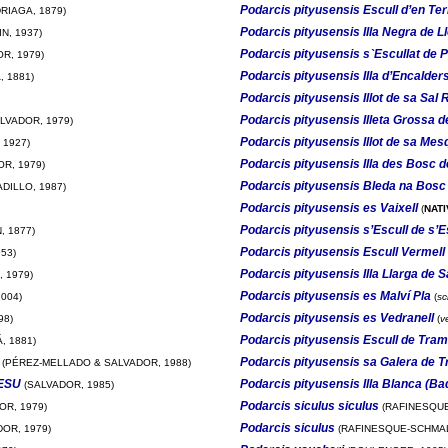
Podarcis pityusensis Escull d’en Te
RIAGA, 1879)
Podarcis pityusensis Illa Negra de L
N, 1937)
Podarcis pityusensis s`Escullat de P
R, 1979)
Podarcis pityusensis Illa d’Encalder
 1881)
Podarcis pityusensis Illot de sa Sal
Podarcis pityusensis Illeta Grossa d
LVADOR, 1979)
Podarcis pityusensis Illot de sa Mes
 1927)
Podarcis pityusensis Illa des Bosc d
R, 1979)
Podarcis pityusensis Bleda na Bosc
DILLO, 1987)
Podarcis pityusensis es Vaixell
(
NATI
Podarcis pityusensis s’Escull de s’E
, 1877)
Podarcis pityusensis Escull Vermell
53)
Podarcis pityusensis Illa Llarga de S
 1979)
Podarcis pityusensis es Malví Pla
004)
(
sc
Podarcis pityusensis es Vedranell
98)
(
v
Podarcis pityusensis Escull de Tra
, 1881)
Podarcis pityusensis sa Galera de 
(PÉREZ-MELLADO & SALVADOR, 1988)
 ESU
Podarcis pityusensis Illa Blanca (Ba
(SALVADOR, 1985)
Podarcis siculus siculus
OR, 1979)
(RAFINESQUE
Podarcis siculus
OR, 1979)
(RAFINESQUE-SCHMAL