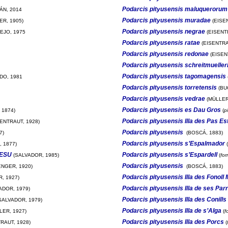
Podarcis pityusensis maluquerorum
ÁN, 2014
Podarcis pityusensis muradae
R, 1905)
(EISEN
Podarcis pityusensis negrae
EJO, 1975
(EISENT
Podarcis pityusensis ratae
(EISENTRA
Podarcis pityusensis redonae
(EISEN
Podarcis pityusensis schreitmueller
Podarcis pityusensis tagomagensis
DO, 1981
Podarcis pityusensis torretensis
(BU
Podarcis pityusensis vedrae
(MÜLLER
Podarcis pityusensis es Dau Gros
 1874)
(
p
Podarcis pityusensis Illa des Pas Es
ENTRAUT, 1928)
Podarcis pityusensis
7)
(BOSCÁ, 1883)
Podarcis pityusensis s’Espalmador
 1877)
(
s ESU
Podarcis pityusensis s’Espardell
(SALVADOR, 1985)
(
fo
Podarcis pityusensis
NGER, 1920)
(BOSCÁ, 1883)
Podarcis pityusensis Illa des Fonoll 
, 1927)
Podarcis pityusensis Illa de ses Par
ADOR, 1979)
Podarcis pityusensis Illa des Conills 
SALVADOR, 1979)
Podarcis pityusensis Illa de s’Alga
LER, 1927)
(
f
Podarcis pityusensis Illa des Porcs
RAUT, 1928)
(