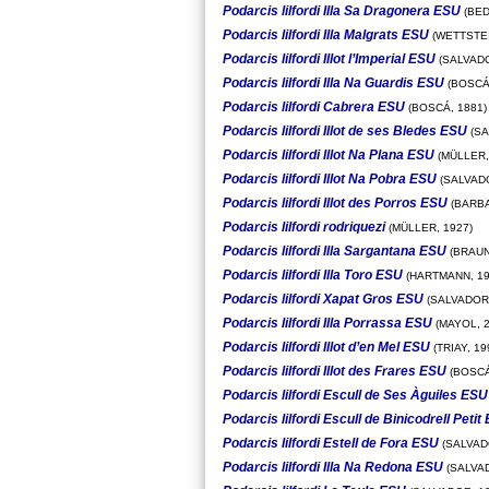
Podarcis lilfordi Illa Sa Dragonera ESU
(BED
Podarcis lilfordi Illa Malgrats ESU
(WETTSTEI
Podarcis lilfordi Illot l’Imperial ESU
(SALVADO
Podarcis lilfordi Illa Na Guardis ESU
(BOSCÁ,
Podarcis lilfordi Cabrera ESU
(BOSCÁ, 1881)
Podarcis lilfordi Illot de ses Bledes ESU
(SA
Podarcis lilfordi Illot Na Plana ESU
(MÜLLER,
Podarcis lilfordi Illot Na Pobra ESU
(SALVADO
Podarcis lilfordi Illot des Porros ESU
(BARBA
Podarcis lilfordi rodriquezi
(MÜLLER, 1927)
Podarcis lilfordi Illa Sargantana ESU
(BRAUN
Podarcis lilfordi Illa Toro ESU
(HARTMANN, 19
Podarcis lilfordi Xapat Gros ESU
(SALVADOR,
Podarcis lilfordi Illa Porrassa ESU
(MAYOL, 2
Podarcis lilfordi Illot d’en Mel ESU
(TRIAY, 19
Podarcis lilfordi Illot des Frares ESU
(BOSCÁ
Podarcis lilfordi Escull de Ses Àguiles ESU
Podarcis lilfordi Escull de Binicodrell Petit
Podarcis lilfordi Estell de Fora ESU
(SALVAD
Podarcis lilfordi Illa Na Redona ESU
(SALVAD