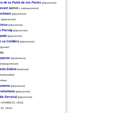
rra de sa Punta de ses Portes
(
pityusensis
)
levant
(
NATIVE
x
maluquerorom
)
ortinatx
(
pityusensis
)
s
(
pityusensis
)
 Rossa
(
pityusensis
)
e Porroig
(
pityusensis
)
quida
(
pityusensis
)
e sa Conillera
(
pityusensis
)
(
gorrae
)
VE
)
spartar
(
kamerianus
)
(
maluquerorum
)
anta Eulària
(
redonae
)
hreitmuelleri
)
edrae
)
muntana
(
pityusensis
)
Tramuntana
(
pityusensis
)
dia Xarraca)
(
pityusensis
)
-SCHMALTZ, 1810)
TZ, 1810)