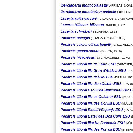
Iberolacerta monticola astur
ARRIBAS & GAL
Iberolacerta monticola monticola
(BOULENGE
Lacerta agilis garzoni
PALACIOS & CASTROVI
Lacerta bilineata bilineata
DAUDIN, 1802
Lacerta schreiberi
BEDRIAGA, 1878
Podarcis bocagei
(LOPEZ-SEOANE, 1885)
Podarcis carbonelli carbonelli
PÉREZ-MELLA
Podarcis guadarramae
(BOSCÁ, 1916)
Podarcis hispanicus
(STEINDACHNER, 1870)
Podarcis lilfordi Illa de l’Aire ESU
(GÜNTHER,
Podarcis lilfordi Illa Gran d’Addaia ESU
(EIS
Podarcis lilfordi Illa del Rei ESU
(BRAUN, 187
Podarcis lilfordi Illa d’en Colom ESU
(BRAUN,
Podarcis lilfordi Escull de Binicodrell Gro
Podarcis lilfordi Illa es Colomer ESU
(BOULE
Podarcis lilfordi Illa des Conills ESU
(MÜLLER
Podarcis lilfordi Escull l’Esponja ESU
(SALV
Podarcis lilfordi Estell des Dos Colls ESU
(
Podarcis lilfordi Illot Na Foradada ESU
(MÜL
Podarcis lilfordi Illa des Porros ESU
(EISENT