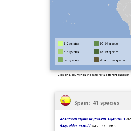
1-2 species
10-14 species
3-5 species
15-19 species
6-9 species
20 or more species
(Click on a country on the map for a different checklist)
Spain: 41 species
Acanthodactylus erythrurus erythrurus
(SC
Algyroides marchi
VALVERDE, 1958