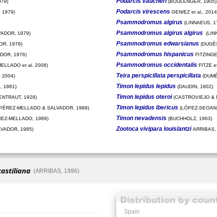
Podarcis vaucheri
79)
(BOULENGER, 1905)
Podarcis virescens
 1979)
GENIEZ et al., 2014
Psammodromus algirus
(LINNAEUS, 1
Psammodromus algirus algirus
ADOR, 1979)
(LIN
Psammodromus edwarsianus
R, 1979)
(DUGÈS
Psammodromus hispanicus
DOR, 1976)
FITZINGE
Psammodromus occidentalis
ELLADO et al. 2008)
FITZE et
Teira perspicillata perspicillata
 2004)
(DUMÉ
Timon lepidus lepidus
 1881)
(DAUDIN, 1802)
Timon lepidus oteroi
ENTRAUT, 1928)
(CASTROVIEJO & 
Timon lepidus ibericus
PÉREZ-MELLADO & SALVADOR, 1988)
(LÓPEZ-SEOANE
Timon nevadensis
EZ-MELLADO, 1989)
(BUCHHOLZ, 1963)
Zootoca vivipara louislantzi
VADOR, 1985)
ARRIBAS,
castiliana
(ARRIBAS, 1996)
Spain