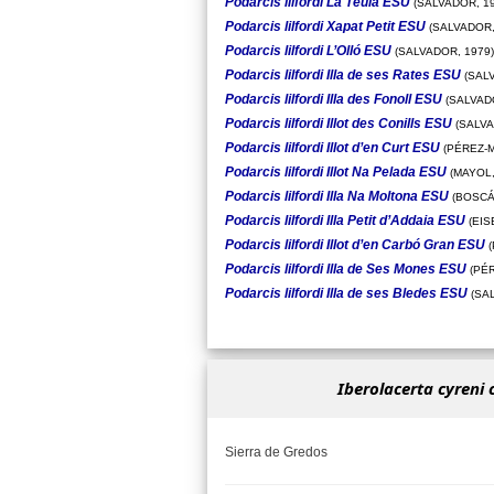
Podarcis lilfordi La Teula ESU
(SALVADOR, 19
Podarcis lilfordi Xapat Petit ESU
(SALVADOR,
Podarcis lilfordi L’Olló ESU
(SALVADOR, 1979)
Podarcis lilfordi Illa de ses Rates ESU
(SALV
Podarcis lilfordi Illa des Fonoll ESU
(SALVADO
Podarcis lilfordi Illot des Conills ESU
(SALVA
Podarcis lilfordi Illot d’en Curt ESU
(PÉREZ-M
Podarcis lilfordi Illot Na Pelada ESU
(MAYOL,
Podarcis lilfordi Illa Na Moltona ESU
(BOSCÁ,
Podarcis lilfordi Illa Petit d’Addaia ESU
(EIS
Podarcis lilfordi Illot d’en Carbó Gran ESU
(
Podarcis lilfordi Illa de Ses Mones ESU
(PÉR
Podarcis lilfordi Illa de ses Bledes ESU
(SAL
Iberolacerta cyreni 
Sierra de Gredos