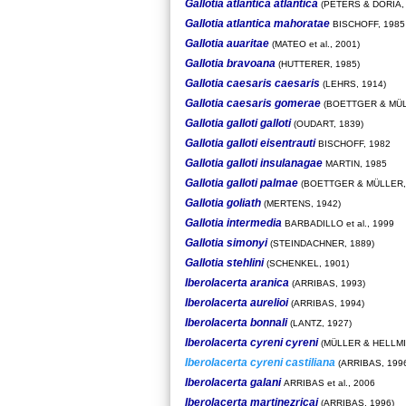
Gallotia atlantica atlantica
(PETERS & DORIA, 
Gallotia atlantica mahoratae
BISCHOFF, 1985
Gallotia auaritae
(MATEO et al., 2001)
Gallotia bravoana
(HUTTERER, 1985)
Gallotia caesaris caesaris
(LEHRS, 1914)
Gallotia caesaris gomerae
(BOETTGER & MÜL
Gallotia galloti galloti
(OUDART, 1839)
Gallotia galloti eisentrauti
BISCHOFF, 1982
Gallotia galloti insulanagae
MARTIN, 1985
Gallotia galloti palmae
(BOETTGER & MÜLLER,
Gallotia goliath
(MERTENS, 1942)
Gallotia intermedia
BARBADILLO et al., 1999
Gallotia simonyi
(STEINDACHNER, 1889)
Gallotia stehlini
(SCHENKEL, 1901)
Iberolacerta aranica
(ARRIBAS, 1993)
Iberolacerta aurelioi
(ARRIBAS, 1994)
Iberolacerta bonnali
(LANTZ, 1927)
Iberolacerta cyreni cyreni
(MÜLLER & HELLMI
Iberolacerta cyreni castiliana
(ARRIBAS, 199
Iberolacerta galani
ARRIBAS et al., 2006
Iberolacerta martinezricai
(ARRIBAS, 1996)