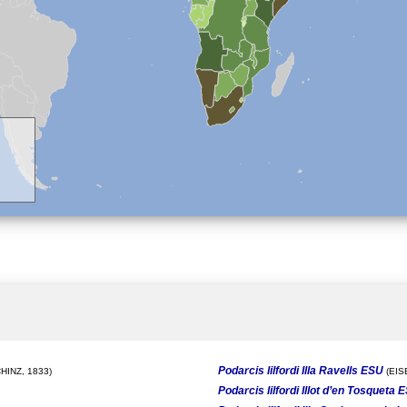
Podarcis lilfordi Illa Ravells ESU
HINZ, 1833)
(EIS
Podarcis lilfordi Illot d’en Tosqueta 