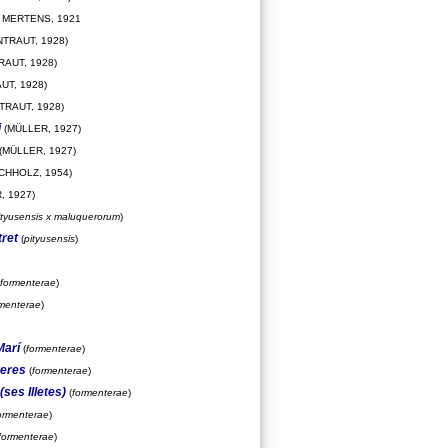
MERTENS, 1921
TRAUT, 1928)
RAUT, 1928)
UT, 1928)
TRAUT, 1928)
i
(MÜLLER, 1927)
(MÜLLER, 1927)
CHHOLZ, 1954)
, 1927)
ityusensis x maluquerorum
)
tret
(
pityusensis
)
formenterae
)
rmenterae
)
Marí
(
formenterae
)
reres
(
formenterae
)
(ses Illetes)
(
formenterae
)
ormenterae
)
formenterae
)