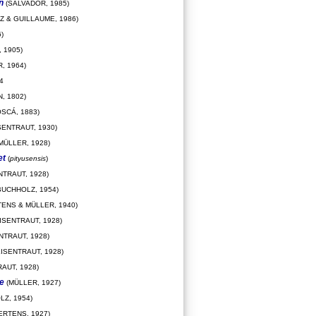
n
(SALVADOR, 1985)
Z & GUILLAUME, 1986)
)
 1905)
, 1964)
4
, 1802)
SCÁ, 1883)
SENTRAUT, 1930)
MÜLLER, 1928)
et
(
pityusensis
)
NTRAUT, 1928)
BUCHHOLZ, 1954)
ENS & MÜLLER, 1940)
ISENTRAUT, 1928)
NTRAUT, 1928)
ISENTRAUT, 1928)
AUT, 1928)
e
(MÜLLER, 1927)
Z, 1954)
ERTENS, 1927)