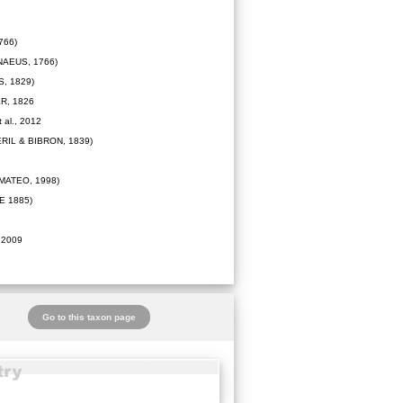
766)
NAEUS, 1766)
, 1829)
R, 1826
 al., 2012
RIL & BIBRON, 1839)
MATEO, 1998)
 1885)
 2009
Go to this taxon page