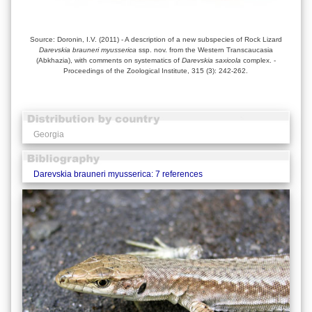
Source: Doronin, I.V. (2011) - A description of a new subspecies of Rock Lizard
Darevskia brauneri myusserica
ssp. nov. from the Western Transcaucasia
(Abkhazia), with comments on systematics of
Darevskia saxicola
complex. -
Proceedings of the Zoological Institute, 315 (3): 242-262.
Georgia
Darevskia brauneri myusserica: 7 references