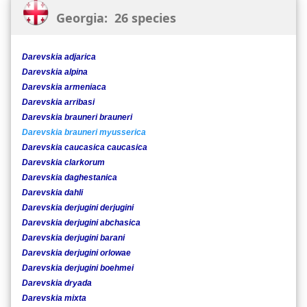
Georgia: 26 species
Darevskia adjarica
Darevskia alpina
Darevskia armeniaca
Darevskia arribasi
Darevskia brauneri brauneri
Darevskia brauneri myusserica
Darevskia caucasica caucasica
Darevskia clarkorum
Darevskia daghestanica
Darevskia dahli
Darevskia derjugini derjugini
Darevskia derjugini abchasica
Darevskia derjugini barani
Darevskia derjugini orlowae
Darevskia derjugini boehmei
Darevskia dryada
Darevskia mixta