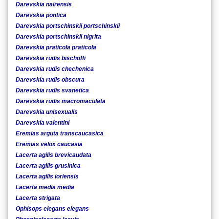
Darevskia nairensis
Darevskia pontica
Darevskia portschinskii portschinskii
Darevskia portschinskii nigrita
Darevskia praticola praticola
Darevskia rudis bischoffi
Darevskia rudis chechenica
Darevskia rudis obscura
Darevskia rudis svanetica
Darevskia rudis macromaculata
Darevskia unisexualis
Darevskia valentini
Eremias arguta transcaucasica
Eremias velox caucasia
Lacerta agilis brevicaudata
Lacerta agilis grusinica
Lacerta agilis ioriensis
Lacerta media media
Lacerta strigata
Ophisops elegans elegans