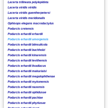
Lacerta trilineata polylepidota
Lacerta viridis viridis
Lacerta viridis guentherpetersi
Lacerta viridis meridionalis
Ophisops elegans macrodactylus
Podarcis cretensis
Podarcis erhardii erhardii
Podarcis erhardii amorgensis
Podarcis erhardii biinsulicola
Podarcis erhardii buchholzi
Podarcis erhardii kinarensis
Podarcis erhardii levithensis
Podarcis erhardii livadiacus
Podarcis erhardii makariaisi
Podarcis erhardii megalophthenae
Podarcis erhardii mykonensis
Podarcis erhardii naxensis
Podarcis erhardii ophidusae
Podarcis erhardii pachiae
Podarcis erhardii phytiusae