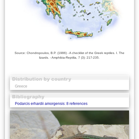
Source: Chondropoulos, B.P. (1986) - A checklist of the Greek reptiles. I. The
lizards. - Amphibia-Reptilia, 7 (3): 217-235.
Greece
Podarcis erhardii amorgensis: 8 references