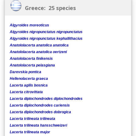
Greece: 25 species
Algyroides moreoticus
Algyroides nigropunctatus nigropunctatus
Algyroides nigropunctatus kephallithacius
Anatololacerta anatolica anatolica
Anatololacerta anatolica oertzeni
Anatololacerta finikensis
Anatololacerta pelasgiana
Darevskia pontica
Hellenolacerta graeca
Lacerta agilis bosnica
Lacerta citrovittata
Lacerta diplochondrodes diplochondrodes
Lacerta diplochondrodes cariensis
Lacerta diplochondrodes dobrogica
Lacerta trilineata trilineata
Lacerta trilineata hansschweizeri
Lacerta trilineata major