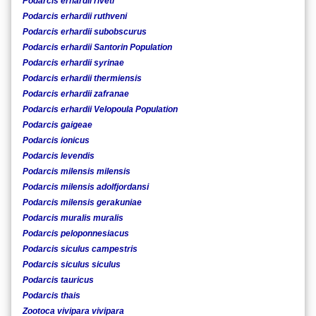
Podarcis erhardii riveti
Podarcis erhardii ruthveni
Podarcis erhardii subobscurus
Podarcis erhardii Santorin Population
Podarcis erhardii syrinae
Podarcis erhardii thermiensis
Podarcis erhardii zafranae
Podarcis erhardii Velopoula Population
Podarcis gaigeae
Podarcis ionicus
Podarcis levendis
Podarcis milensis milensis
Podarcis milensis adolfjordansi
Podarcis milensis gerakuniae
Podarcis muralis muralis
Podarcis peloponnesiacus
Podarcis siculus campestris
Podarcis siculus siculus
Podarcis tauricus
Podarcis thais
Zootoca vivipara vivipara