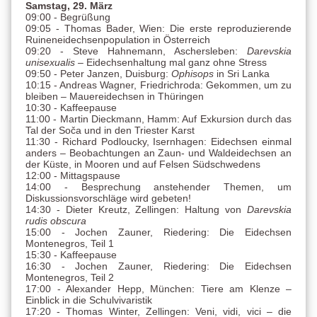
Samstag, 29. März
09:00 - Begrüßung
09:05 - Thomas Bader, Wien: Die erste reproduzierende
Ruineneidechsenpopulation in Österreich
09:20 - Steve Hahnemann, Aschersleben:
Darevskia
unisexualis
– Eidechsenhaltung mal ganz ohne Stress
09:50 - Peter Janzen, Duisburg:
Ophisops
in Sri Lanka
10:15 - Andreas Wagner, Friedrichroda: Gekommen, um zu
bleiben – Mauereidechsen in Thüringen
10:30 - Kaffeepause
11:00 - Martin Dieckmann, Hamm: Auf Exkursion durch das
Tal der Soča und in den Triester Karst
11:30 - Richard Podloucky, Isernhagen: Eidechsen einmal
anders – Beobachtungen an Zaun- und Waldeidechsen an
der Küste, in Mooren und auf Felsen Südschwedens
12:00 - Mittagspause
14:00 - Besprechung anstehender Themen, um
Diskussionsvorschläge wird gebeten!
14:30 - Dieter Kreutz, Zellingen: Haltung von
Darevskia
rudis obscura
15:00 - Jochen Zauner, Riedering: Die Eidechsen
Montenegros, Teil 1
15:30 - Kaffeepause
16:30 - Jochen Zauner, Riedering: Die Eidechsen
Montenegros, Teil 2
17:00 - Alexander Hepp, München: Tiere am Klenze –
Einblick in die Schulvivaristik
17:20 - Thomas Winter, Zellingen: Veni, vidi, vici – die