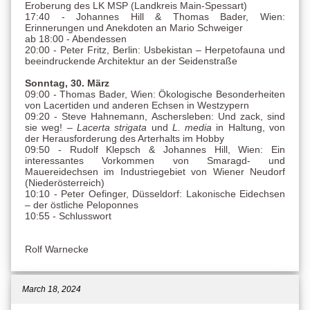
Eroberung des LK MSP (Landkreis Main-Spessart)
17:40 - Johannes Hill & Thomas Bader, Wien:
Erinnerungen und Anekdoten an Mario Schweiger
ab 18:00 - Abendessen
20:00 - Peter Fritz, Berlin: Usbekistan – Herpetofauna und
beeindruckende Architektur an der Seidenstraße
Sonntag, 30. März
09:00 - Thomas Bader, Wien: Ökologische Besonderheiten
von Lacertiden und anderen Echsen in Westzypern
09:20 - Steve Hahnemann, Aschersleben: Und zack, sind
sie weg! –
Lacerta strigata
und
L. media
in Haltung, von
der Herausforderung des Arterhalts im Hobby
09:50 - Rudolf Klepsch & Johannes Hill, Wien: Ein
interessantes Vorkommen von Smaragd- und
Mauereidechsen im Industriegebiet von Wiener Neudorf
(Niederösterreich)
10:10 - Peter Oefinger, Düsseldorf: Lakonische Eidechsen
– der östliche Peloponnes
10:55 - Schlusswort
Rolf Warnecke
March 18, 2024