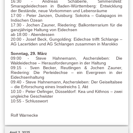
16:30 - Andreas Schäberle, Simmersfeld:
Smaragdeidechsen in Baden-Württemberg: Entwicklung
der Bestände, neue Vorkommen und Lebensräume
17:00 - Peter Janzen, Duisburg: Sokotra – Galapagos im
Indischen Ozean
17:30 - Jochen Zauner, Riedering: Balkonterrarium für die
ganzjährige Haltung von Eidechsen
ab 18:00 - Abendessen
20:00 - Josef Beck, Gungolding: Eidechse trifft Schlange –
AG Lacertiden und AG Schlangen zusammen in Marokko
Sonntag, 29. März
09:00 - Steve Hahnemann, Aschersleben: Die
Waldeidechse – Herausforderungen in der Haltung
09:15 - Sven Becker, Reutlingen & Jochen Zauner,
Riedering: Die Perleidechse – ein Evergreen in der
Eidechsenhaltung
09:40 - Steve Hahnemann, Aschersleben: Der Geiseltalsee
– die Erforschung eines Inselreichs 1. Akt
10:10 - Peter Oefinger, Düsseldorf: Kea und Kithnos – zwei
ungleiche Geschwister
10:55 - Schlusswort
Rolf Warnecke
April 2, 2025