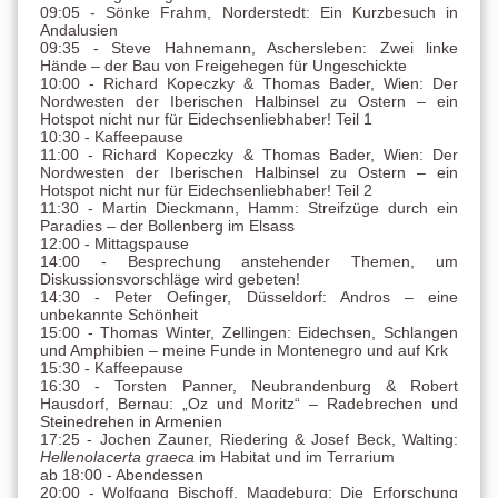
09:05 - Sönke Frahm, Norderstedt: Ein Kurzbesuch in
Andalusien
09:35 - Steve Hahnemann, Aschersleben: Zwei linke
Hände – der Bau von Freigehegen für Ungeschickte
10:00 - Richard Kopeczky & Thomas Bader, Wien: Der
Nordwesten der Iberischen Halbinsel zu Ostern – ein
Hotspot nicht nur für Eidechsenliebhaber! Teil 1
10:30 - Kaffeepause
11:00 - Richard Kopeczky & Thomas Bader, Wien: Der
Nordwesten der Iberischen Halbinsel zu Ostern – ein
Hotspot nicht nur für Eidechsenliebhaber! Teil 2
11:30 - Martin Dieckmann, Hamm: Streifzüge durch ein
Paradies – der Bollenberg im Elsass
12:00 - Mittagspause
14:00 - Besprechung anstehender Themen, um
Diskussionsvorschläge wird gebeten!
14:30 - Peter Oefinger, Düsseldorf: Andros – eine
unbekannte Schönheit
15:00 - Thomas Winter, Zellingen: Eidechsen, Schlangen
und Amphibien – meine Funde in Montenegro und auf Krk
15:30 - Kaffeepause
16:30 - Torsten Panner, Neubrandenburg & Robert
Hausdorf, Bernau: „Oz und Moritz“ – Radebrechen und
Steinedrehen in Armenien
17:25 - Jochen Zauner, Riedering & Josef Beck, Walting:
Hellenolacerta graeca
im Habitat und im Terrarium
ab 18:00 - Abendessen
20:00 - Wolfgang Bischoff, Magdeburg: Die Erforschung