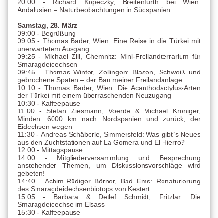
20:00 - Richard Kopeczky, Breitenfurth bei Wien:
Andalusien – Naturbeobachtungen in Südspanien
Samstag, 28. März
09:00 - Begrüßung
09:05 - Thomas Bader, Wien: Eine Reise in die Türkei mit
unerwartetem Ausgang
09:25 - Michael Zill, Chemnitz: Mini-Freilandterrarium für
Smaragdeidechsen
09:45 - Thomas Winter, Zellingen: Blasen, Schweiß und
gebrochene Spaten – der Bau meiner Freilandanlage
10:10 - Thomas Bader, Wien: Die Acanthodactylus-Arten
der Türkei mit einem überraschenden Neuzugang
10:30 - Kaffeepause
11:00 - Stefan Ziesmann, Voerde & Michael Kroniger,
Minden: 6000 km nach Nordspanien und zurück, der
Eidechsen wegen
11:30 - Andreas Schäberle, Simmersfeld: Was gibt`s Neues
aus den Zuchtstationen auf La Gomera und El Hierro?
12:00 - Mittagspause
14:00 - Mitgliederversammlung und Besprechung
anstehender Themen, um Diskussionsvorschläge wird
gebeten!
14:40 - Achim-Rüdiger Börner, Bad Ems: Renaturierung
des Smaragdeidechsenbiotops von Kestert
15:05 - Barbara & Detlef Schmidt, Fritzlar: Die
Smaragdeidechse im Elsass
15:30 - Kaffeepause