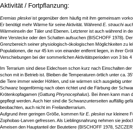
Aktivität / Fortpflanzung:
Eremias pleskei
ist gegenüber dem häufig mit ihm gemeinsam vo
Er benötigt mehr Wärme für seine Aktivität. Während
E. strauchi
auch
Wärmeinseln der Täler und Ebenen. Letzterer ist auch während in der
ihre Verstecke oder den Schatten aufsuchen (BISCHOFF 1978). Der
Grenzbereich seiner physiologisch-ökologischen Möglichkeiten zu le
Populationen, die nur 45 km von einander entfernt liegen, in ihrer G
Verschiebungen bei der sommerlichen Aktivitätsperioden von 3 bis
Im Terrarium sind diese Eidechsen schon kurz nach Einschalten der 
schon mit in Betrieb ist. Bleiben die Temperaturen örtlich unter ca. 
die Tiere immer wieder Höhlen, und sie wärmen sich ausgiebig unter
Schwanz bogenförmig nach oben richtet und die Färbung der Schwanzu
Krötenkopfagamen (Gattung
Phrynocephalus
). Bei ihnen kann man 
gepflegt werden. Auch hier sind die Schwanzunterseiten auffällig gef
beobachten, auch nicht im Freilandterrarium.
Aufgrund ihrer geringen Größe, kommen für
E. pleskei
nur kleinere 
Zophobas-Larven gefressen. Als Lieblingsnahrung nehmen sie jedoch 
Ameisen den Hauptanteil der Beutetiere (BISCHOFF 1978, SZCZE