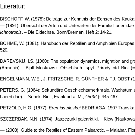
Literatur:
BISCHOFF, W. (1978): Beiträge zur Kenntnis der Echsen des Kaukasu
— (1991): Übersicht der Arten und Unterarten der Familie Lacertida
Ichnotropis
. – Die Eidechse, Bonn/Bremen, Heft 2: 14-21.
BÖHME, W. (1981): Handbuch der Reptilien und Amphibien Europas, 
520.
DAREVSKIJ, I.S. (1960): The population dynamics, migration and gr
(Armenia). – Bjull. Moskowsk. Obschtsch. Ispyt. Prirody, otd. Biol. (=
ENGELMANN, W.E., J. FRITZSCHE, R. GÜNTHER & F.J. OBST (1993):
PETERS, G. (1964): Sekundäre Geschlechtsmerkmale, Wachstum un
Lacertidae). – Senck. Biol., Frankfurt a. M., 45(3/4): 445-467.
PETZOLD, H.G. (1977):
Eremias pleskei
BEDRIAGA, 1907 Transkaukas
SZCZERBAK, N.N. (1974): Jaszczurki palearktiki. – Kiew (Naukowa
— (2003): Guide to the Reptiles of Eastern Palearctic. – Malabar, Fl