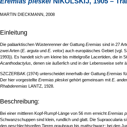
Eremias pleskei
NIKOLSKIJ, 1905 – Tr
MARTIN DIECKMANN, 2008
Einleitung
Die paläarktischen Wüstenrenner der Gattung
Eremias
sind in 27 Ar
zwei Arten (
E. arguta
und
E. velox
) auch europäisches Gebiet (vg
1993)). Es handelt sich um kleine bis mittelgroße Lacertiden, die i
Acanthodactylus
, denen sie äußerlich und in der Lebensweise sehr äh
SZCZERBAK (1974) unterscheidet innerhalb der Gattung
Eremias
fü
Der hier vorgestellte
Eremias pleskei
gehört gemeinsam mit
E. ander
Rhabderemias
LANTZ, 1928.
Beschreibung:
Bei einer mittleren Kopf-Rumpf-Länge von 56 mm erreicht
Eremias p
Schwanzschuppen sind klein, rundlich und glatt. Die Supraocularia 
den geschlechtsreifen Tieren graubraun bis mattschwarz; bei den Jung