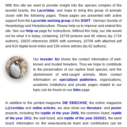
With this site we want to provide insight into the species complex of the
lacertid lizards, the
Lacertidae
, and hope to bring this group of animals
closer with the following pages. These pages are presented with active
support from the
Lacertids working group
of the
DGHT
- German Society of
Herpetology and Herpetoculture. Please help us to improve and extend this
site. See our
Help us
page for instructions. Without this help, our site would
not be what it is today, containing 18739 pictures and 46 videos (by 1734
authors), 16825 references (6905 with summary, 10706 with attached pdf
and 610 digital book links) and 236 online articles (by 82 authors).
Our
breeder list
shows the contact information of well-
known and trusted breeders. Thus we hope to contribute
to the preservation of our captive bred species, and the
abolishment of wild-caught animals. More contact
information on
specialized publishers
, organizations,
academic institutions and private pages related to our
topic can be found on our
links
page.
In addition to the printed magazine
DIE EIDECHSE
, the online magazine
L@certidae
and
online articles
, we also show our
literature
- and
poster
projects, including the
reptile of the year 2006
, the common lizard,
reptile
of the year 2011
, the wall lizard, and
reptile of the year 2020/21
, the sand
lizard. Information on the www.lacerta.de team and contributors can be