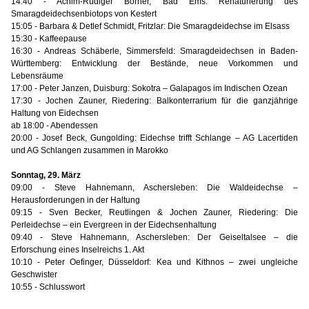
14:40 - Achim-Rüdiger Börner, Bad Ems: Renaturierung des
Smaragdeidechsenbiotops von Kestert
15:05 - Barbara & Detlef Schmidt, Fritzlar: Die Smaragdeidechse im Elsass
15:30 - Kaffeepause
16:30 - Andreas Schäberle, Simmersfeld: Smaragdeidechsen in Baden-
Württemberg: Entwicklung der Bestände, neue Vorkommen und
Lebensräume
17:00 - Peter Janzen, Duisburg: Sokotra – Galapagos im Indischen Ozean
17:30 - Jochen Zauner, Riedering: Balkonterrarium für die ganzjährige
Haltung von Eidechsen
ab 18:00 - Abendessen
20:00 - Josef Beck, Gungolding: Eidechse trifft Schlange – AG Lacertiden
und AG Schlangen zusammen in Marokko
Sonntag, 29. März
09:00 - Steve Hahnemann, Aschersleben: Die Waldeidechse –
Herausforderungen in der Haltung
09:15 - Sven Becker, Reutlingen & Jochen Zauner, Riedering: Die
Perleidechse – ein Evergreen in der Eidechsenhaltung
09:40 - Steve Hahnemann, Aschersleben: Der Geiseltalsee – die
Erforschung eines Inselreichs 1. Akt
10:10 - Peter Oefinger, Düsseldorf: Kea und Kithnos – zwei ungleiche
Geschwister
10:55 - Schlusswort