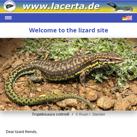
Welcome to the lizard site
Tropidosaura cottrelli /
© Ruan I. Stander
Dear lizard friends,