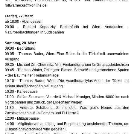
Rolf Warnecke, Helmscherode 39, 37581 Bad Gandersheim, eMail:
rolfwarnecke@t-online.de
Freitag, 27. März
ab 18:00 - Abendessen
20:00 - Richard Kopeczky, Breitenfurth bei Wien: Andalusien –
Naturbeobachtungen in Südspanien
Samstag, 28. März
09:00 - Begrüßung
09:05 - Thomas Bader, Wien: Eine Reise in die Türkei mit unerwartetem
Ausgang
09:25 - Michael Zill, Chemnitz: Mini-Freilandterrarium für Smaragdeidechsen
09:45 - Thomas Winter, Zellingen: Blasen, Schweiß und gebrochene Spaten
– der Bau meiner Freilandanlage
10:10 - Thomas Bader, Wien: Die Acanthodactylus-Arten der Türkei mit
einem überraschenden Neuzugang
10:30 - Kaffeepause
11:00 - Stefan Ziesmann, Voerde & Michael Kroniger, Minden: 6000 km nach
Nordspanien und zurück, der Eidechsen wegen
11:30 - Andreas Schäberle, Simmersfeld: Was gibt`s Neues aus den
Zuchtstationen auf La Gomera und El Hierro?
12:00 - Mittagspause
14:00 - Mitgliederversammlung und Besprechung anstehender Themen, um
Diskussionsvorschläge wird gebeten!