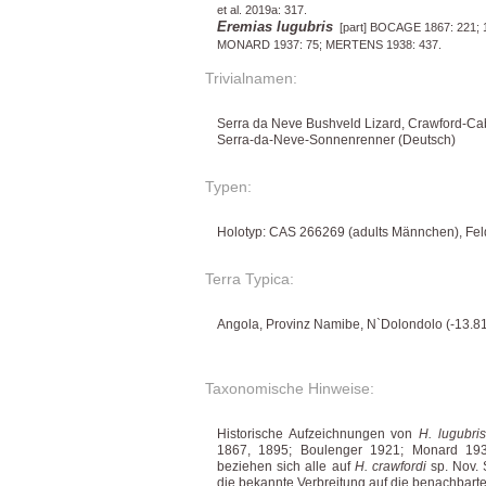
et al. 2019a: 317.
Eremias lugubris
[part] BOCAGE 1867: 221; 
MONARD 1937: 75; MERTENS 1938: 437.
Trivialnamen:
Serra da Neve Bushveld Lizard, Crawford-Cab
Serra-da-Neve-Sonnenrenner (Deutsch)
Typen:
Holotyp: CAS 266269 (adults Männchen), F
Terra Typica:
Angola, Provinz Namibe, N`Dolondolo (-13.81
Taxonomische Hinweise:
Historische Aufzeichnungen von
H. lugubris
1867, 1895; Boulenger 1921; Monard 193
beziehen sich alle auf
H. crawfordi
sp. Nov.
die bekannte Verbreitung auf die benachbar