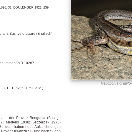
1895: 31; BOULENGER 1921: 239;
ral`s Bushveld Lizard (Englisch)
eldnummer AMB 10287.
Heliobolus crawfor
33, 13.1362; 681 m ü.d.M.).
aus der Provinz Benguela (Bocage
7; Mertens 1938; Szczerbak 1975)
 Seitdem haben neue Aufzeichnungen
te Provinz Kwanza Sul und nach Süden