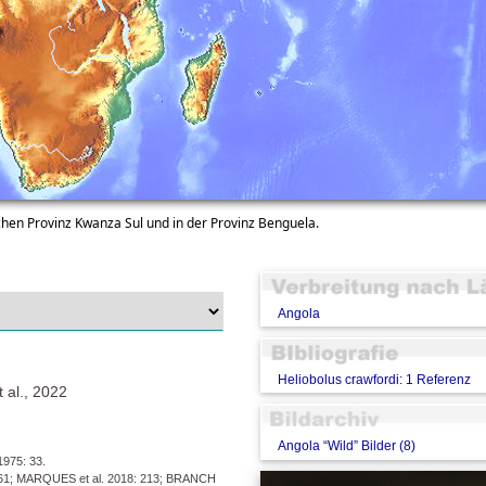
chen Provinz Kwanza Sul und in der Provinz Benguela.
Angola
Heliobolus crawfordi: 1 Referenz
al., 2022
Angola “Wild” Bilder (8)
975: 33.
61; MARQUES et al. 2018: 213; BRANCH