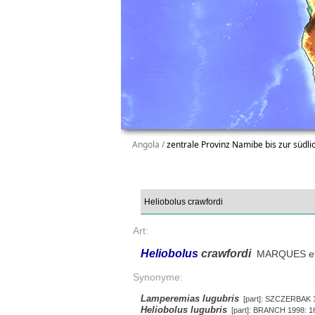
Angola /
zentrale Provinz Namibe bis zur südli
Art:
Heliobolus
crawfordi
MARQUES et 
Synonyme:
Lamperemias lugubris
[part]: SZCZERBAK 1
Heliobolus lugubris
[part]: BRANCH 1998: 1