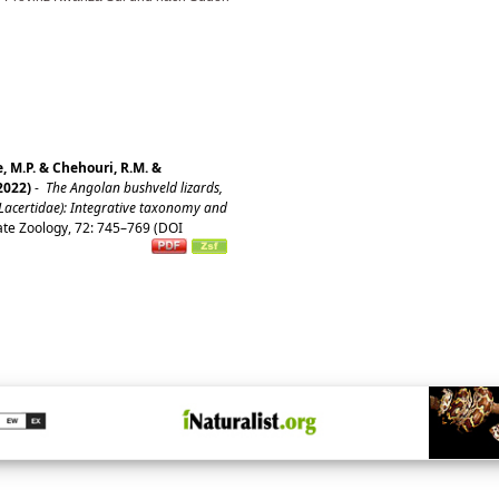
e, M.P. & Chehouri, R.M. &
2022)
-
The Angolan bushveld lizards,
Lacertidae): Integrative taxonomy and
te Zoology, 72: 745–769 (DOI