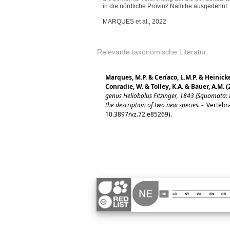
in die nördliche Provinz Namibe ausgedehnt.
MARQUES et al., 2022
Relevante taxonomische Literatur:
Marques, M.P. & Ceríaco, L.M.P. & Heinick
Conradie, W. & Tolley, K.A. & Bauer, A.M. (
genus Heliobolus Fitzinger, 1843 (Squamata: 
the description of two new species.
-
Vertebra
10.3897/vz.72.e85269).