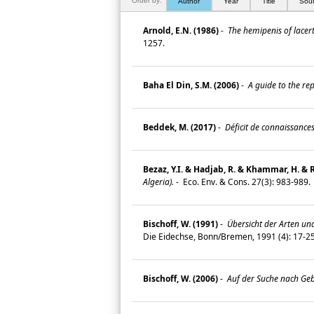
Order by:
Author
Year
Title
Sou
Arnold, E.N. (1986)
-
The hemipenis of lacerti
1257.
Baha El Din, S.M. (2006)
-
A guide to the re
Beddek, M. (2017)
-
Déficit de connaissances 
Bezaz, Y.I. & Hadjab, R. & Khammar, H. & 
Algeria).
-
Eco. Env. & Cons. 27(3): 983-989
Bischoff, W. (1991)
-
Übersicht der Arten und
Die Eidechse, Bonn/Bremen, 1991 (4): 17-2
Bischoff, W. (2006)
-
Auf der Suche nach Gebi