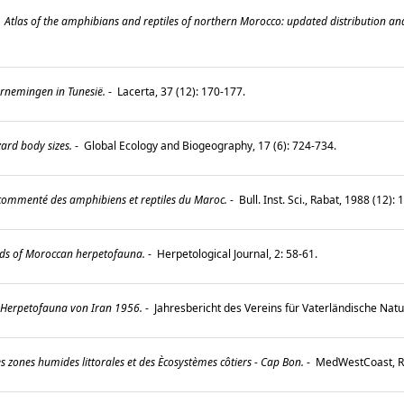
-
Atlas of the amphibians and reptiles of northern Morocco: updated distribution and 
rnemingen in Tunesië.
-
Lacerta, 37 (12): 170-177.
zard body sizes.
-
Global Ecology and Biogeography, 17 (6): 724-734.
commenté des amphibiens et reptiles du Maroc.
-
Bull. Inst. Sci., Rabat, 1988 (12)
ds of Moroccan herpetofauna.
-
Herpetological Journal, 2: 58-61.
 Herpetofauna von Iran 1956.
-
Jahresbericht des Vereins für Vaterländische Nat
s zones humides littorales et des Ècosystèmes côtiers - Cap Bon.
-
MedWestCoast, Ré