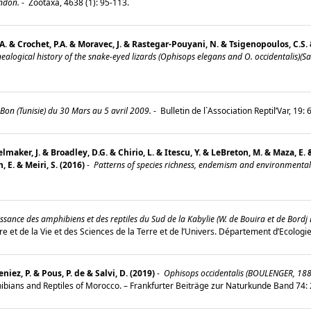
ndon.
-
Zootaxa, 4638 (1): 95-113.
, A. & Crochet, P.A. & Moravec, J. & Rastegar-Pouyani, N. & Tsigenopoulos, C.
alogical history of the snake-eyed lizards (Ophisops elegans and O. occidentalis)(Sa
on (Tunisie) du 30 Mars au 5 avril 2009.
-
Bulletin de l`Association Reptil’Var, 19:
maker, J. & Broadley, D.G. & Chirio, L. & Itescu, Y. & LeBreton, M. & Maza, E.
, E. & Meiri, S. (2016)
-
Patterns of species richness, endemism and environmental g
sance des amphibiens et des reptiles du Sud de la Kabylie (W. de Bouira et de Bordj 
e et de la Vie et des Sciences de la Terre et de l’Univers. Département d’Ecolog
niez, P. & Pous, P. de & Salvi, D. (2019)
-
Ophisops occidentalis (BOULENGER, 188
Amphibians and Reptiles of Morocco. – Frankfurter Beiträge zur Naturkunde Band 7