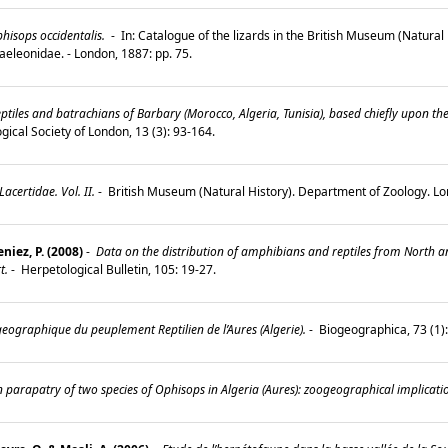
hisops occidentalis.
-
In: Catalogue of the lizards in the British Museum (Natural H
aeleonidae. - London, 1887: pp. 75.
ptiles and batrachians of Barbary (Morocco, Algeria, Tunisia), based chiefly upon t
gical Society of London, 13 (3): 93-164.
certidae. Vol. II.
-
British Museum (Natural History). Department of Zoology. L
eniez, P. (2008)
-
Data on the distribution of amphibians and reptiles from North a
t.
-
Herpetological Bulletin, 105: 19-27.
eographique du peuplement Reptilien de l’Aures (Algerie).
-
Biogeographica, 73 (1)
n parapatry of two species of Ophisops in Algeria (Aures): zoogeographical implicati