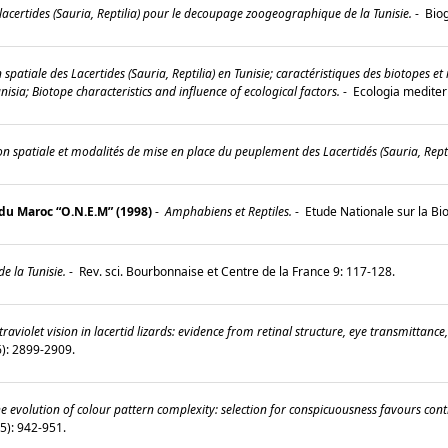
lacertides (Sauria, Reptilia) pour le decoupage zoogeographique de la Tunisie.
-
Biog
 spatiale des Lacertides (Sauria, Reptilia) en Tunisie; caractéristiques des biotopes e
Tunisia; Biotope characteristics and influence of ecological factors.
-
Ecologia mediter
 spatiale et modalités de mise en place du peuplement des Lacertidés (Sauria, Reptil
du Maroc “O.N.E.M” (1998)
-
Amphabiens et Reptiles.
-
Etude Nationale sur la Bio
e la Tunisie.
-
Rev. sci. Bourbonnaise et Centre de la France 9: 117-128.
traviolet vision in lacertid lizards: evidence from retinal structure, eye transmittan
16): 2899-2909.
e evolution of colour pattern complexity: selection for conspicuousness favours con
 (5): 942-951.