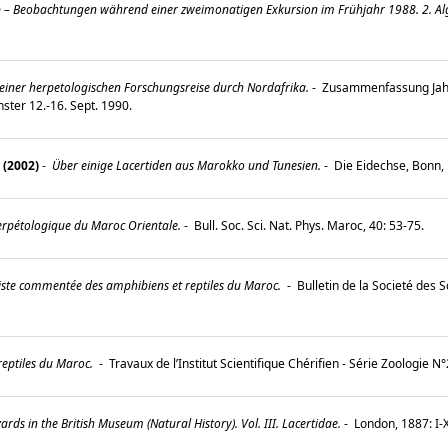
– Beobachtungen während einer zweimonatigen Exkursion im Frühjahr 1988. 2. Alg
einer herpetologischen Forschungsreise durch Nordafrika.
-
Zusammenfassung Jahr
nster 12.-16. Sept. 1990.
 (2002)
-
Über einige Lacertiden aus Marokko und Tunesien.
-
Die Eidechse, Bonn, 
rpétologique du Maroc Orientale.
-
Bull. Soc. Sci. Nat. Phys. Maroc, 40: 53-75.
iste commentée des amphibiens et reptiles du Maroc.
-
Bulletin de la Societé des 
 reptiles du Maroc.
-
Travaux de l’Institut Scientifique Chérifien - Série Zoologie N
ards in the British Museum (Natural History). Vol. III. Lacertidae.
-
London, 1887: I-