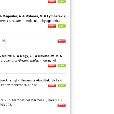
S. & Magoulas, A. & Mylonas, M. & Lymberakis,
uria: Lacertidae)
-
Molecular Phylogenetics
 6-14.
 & Meirte, D. & Nagy, Z.T. & Novosolov, M. &
radients of African reptiles.
-
Journal of
Bou Arreridj).
-
Université Abou Bekr Belkaid
ie et environnement. 137 pp.
7).
-
In: Martinez del Mármol, G., Harris, D.J.,
4: 293-295.