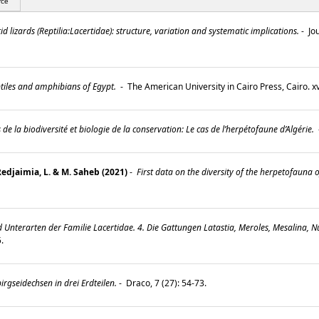
rce
d lizards (Reptilia:Lacertidae): structure, variation and systematic implications.
-
Jou
ptiles and amphibians of Egypt.
-
The American University in Cairo Press, Cairo. x
de la biodiversité et biologie de la conservation: Le cas de l’herpétofaune d’Algérie.
Redjaimia, L. & M. Saheb (2021)
-
First data on the diversity of the herpetofauna
.
 Unterarten der Familie Lacertidae. 4. Die Gattungen Latastia, Meroles, Mesalina, N
5.
rgseidechsen in drei Erdteilen.
-
Draco, 7 (27): 54-73.