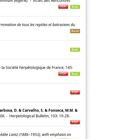
oummam (Algérie).
-
Actes des Rencontres
mination de tous les reptiles et batraciens du
.
e la Société herpétologique de France, 145-
 Barbosa, D. & Carvalho, S. & Fonseca, M.M. &
006.
-
Herpetological Bulletin, 103: 19-28.
Amédée Lantz (1886–1953), with emphasis on