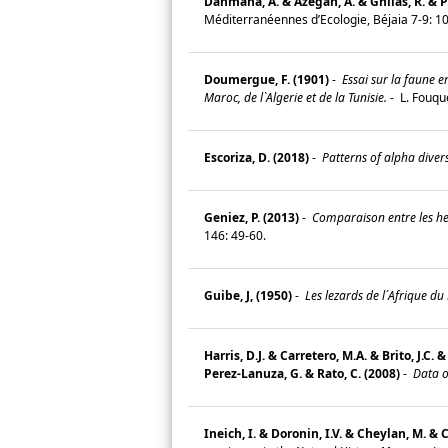
Dahmana, A. & Azegah, A. & Ghilas, R. & Pe
Méditerranéennes d’Ecologie, Béjaia 7-9: 
Doumergue, F. (1901)
-
Essai sur la faune e
Maroc, de l`Algerie et de la Tunisie.
-
L. Fouqu
Escoriza, D. (2018)
-
Patterns of alpha divers
Geniez, P. (2013)
-
Comparaison entre les her
146: 49-60.
Guibe, J, (1950)
-
Les lezards de l´Afrique du 
Harris, D.J. & Carretero, M.A. & Brito, J.C
Perez-Lanuza, G. & Rato, C. (2008)
-
Data o
Ineich, I. & Doronin, I.V. & Cheylan, M. & 