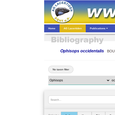
Home
AG Lacertiden
Publications
Ophisops occidentalis
BOUL
No taxon filter