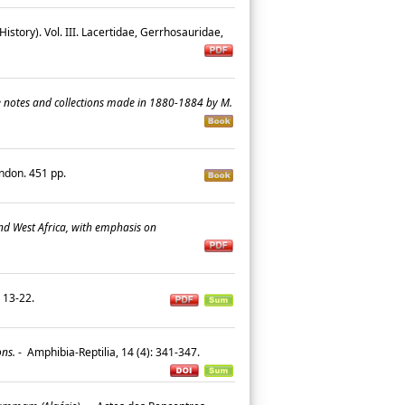
istory). Vol. III. Lacertidae, Gerrhosauridae,
he notes and collections made in 1880-1884 by M.
ondon. 451 pp.
nd West Africa, with emphasis on
: 13-22.
ons.
-
Amphibia-Reptilia, 14 (4): 341-347.