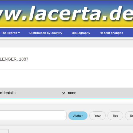
The lizards
Distribution by country
Bibliography
Recent changes
ENGER, 1887