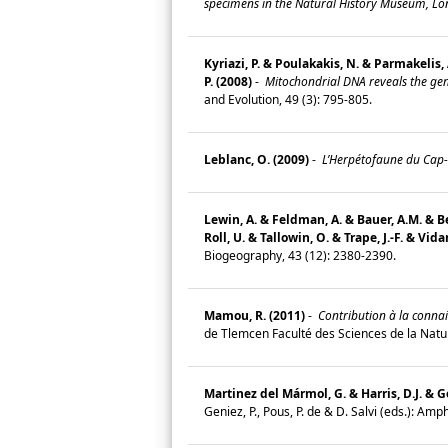
specimens in the Natural History Museum, Lo
Kyriazi, P. & Poulakakis, N. & Parmakelis
P. (2008)
-
Mitochondrial DNA reveals the gene
and Evolution, 49 (3): 795-805.
Leblanc, O. (2009)
-
L’Herpétofaune du Cap-B
Lewin, A. & Feldman, A. & Bauer, A.M. & Bel
Roll, U. & Tallowin, O. & Trape, J.-F. & Vidan
Biogeography, 43 (12): 2380-2390.
Mamou, R. (2011)
-
Contribution à la connais
de Tlemcen Faculté des Sciences de la Natur
Martinez del Mármol, G. & Harris, D.J. & Ge
Geniez, P., Pous, P. de & D. Salvi (eds.): 