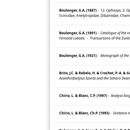
Boulenger, G.A. (1887)
-
12. Ophisops, 3. Op
Scincidae, Anelytropidae, Dibamidae, Cham
Boulenger, G.A. (1891)
-
Catalogue of the re
Fernand Lataste.
-
Transactions of the Zoolo
Boulenger, G.A. (1921)
-
Monograph of the La
Brito, J.C. & Rebelo, H. & Crochet, P.-A. & G
Acanthodactylus lizards and the Sahara Deser
Chirio, L. & Blanc, C.P. (1997)
-
Analyse biog
Chirio, L. & Blanc, Ch.P. (1993)
-
Existence i