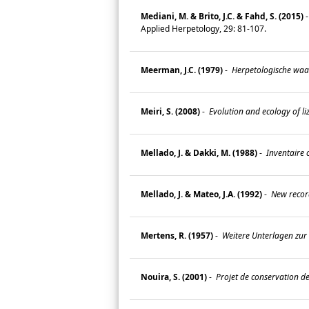
Mediani, M. & Brito, J.C. & Fahd, S. (2015)
Applied Herpetology, 29: 81-107.
Meerman, J.C. (1979)
-
Herpetologische waa
Meiri, S. (2008)
-
Evolution and ecology of li
Mellado, J. & Dakki, M. (1988)
-
Inventaire 
Mellado, J. & Mateo, J.A. (1992)
-
New recor
Mertens, R. (1957)
-
Weitere Unterlagen zur
Nouira, S. (2001)
-
Projet de conservation de