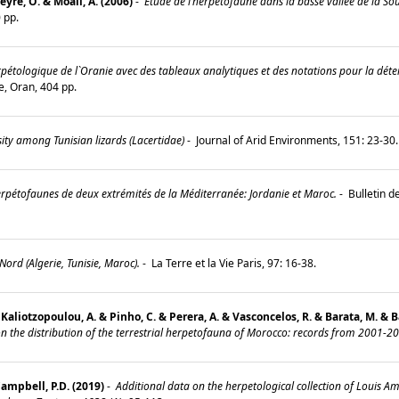
yre, O. & Moali, A. (2006)
-
Etude de l’herpétofaune dans la basse vallée de la S
10 pp.
rpétologique de l`Oranie avec des tableaux analytiques et des notations pour la déter
e, Oran, 404 pp.
ity among Tunisian lizards (Lacertidae)
-
Journal of Arid Environments, 151: 23-30
pétofaunes de deux extrémités de la Méditerranée: Jordanie et Maroc.
-
Bulletin d
Nord (Algerie, Tunisie, Maroc).
-
La Terre et la Vie Paris, 97: 16-38.
. & Kaliotzopoulou, A. & Pinho, C. & Perera, A. & Vasconcelos, R. & Barata, M. &
n the distribution of the terrestrial herpetofauna of Morocco: records from 2001-2
Campbell, P.D. (2019)
-
Additional data on the herpetological collection of Louis 