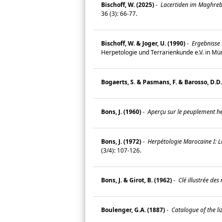
Bischoff, W. (2025)
-
Lacertiden im Maghreb 
36 (3): 66-77.
Bischoff, W. & Joger, U. (1990)
-
Ergebnisse 
Herpetologie und Terrarienkunde e.V. in Mü
Bogaerts, S. & Pasmans, F. & Barosso, D.D.
Bons, J. (1960)
-
Aperçu sur le peuplement he
Bons, J. (1972)
-
Herpétologie Marocaine I: L
(3/4): 107-126.
Bons, J. & Girot, B. (1962)
-
Clé illustrée des
Boulenger, G.A. (1887)
-
Catalogue of the liz