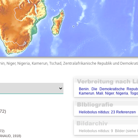
enin, Niger, Nigeria, Kamerun, Tschad, Zentralafrikanische Republik und Demokrat
Benin
,
Die Demokratische Repub
Kamerun
,
Mali
,
Niger
,
Nigeria
,
Tog
72)
Heliobolus nitidus: 23 Referenzen
Heliobolus nitidus: 9 Bilder (siehe
72)
NAUD, 1918)