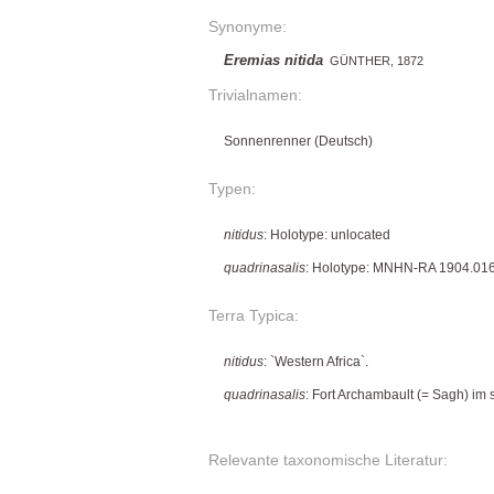
Synonyme:
Eremias nitida
GÜNTHER, 1872
Trivialnamen:
Sonnenrenner (Deutsch)
Typen:
nitidus
: Holotype: unlocated
quadrinasalis
: Holotype: MNHN-RA 1904.01
Terra Typica:
nitidus
: `Western Africa`.
quadrinasalis
: Fort Archambault (= Sagh) im
Relevante taxonomische Literatur: