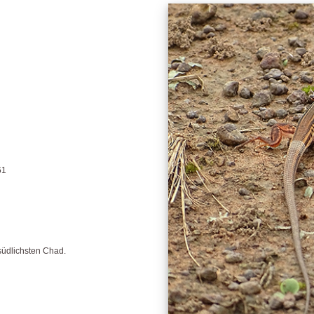
61
 südlichsten Chad.