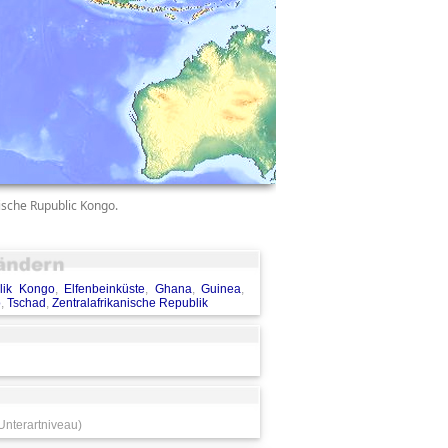
ische Rupublic Kongo.
lik Kongo
,
Elfenbeinküste
,
Ghana
,
Guinea
,
o
,
Tschad
,
Zentralafrikanische Republik
 Unterartniveau)