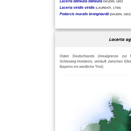
Lacerta bilineata bilineata
DAUDIN, 1802
Lacerta viridis viridis
(LAURENTI, 1768)
Podarcis muralis brongniardii
(DAUDIN, 1802
Lacerta ag
Osten Deutschlands (Arealgrenze zur 
Schleswig-Holsteins, verläuft zwischen E
Bayerns ins westliche Tirol).