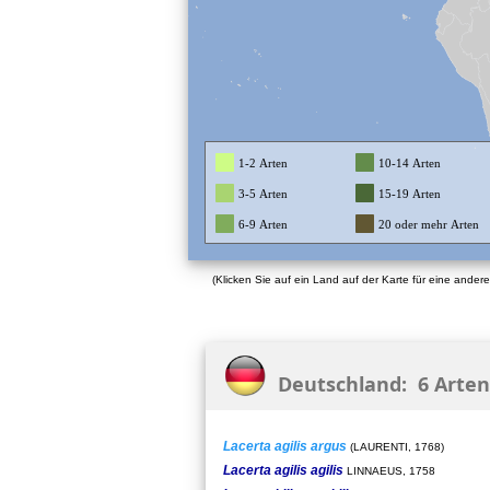
1-2 Arten
10-14 Arten
3-5 Arten
15-19 Arten
6-9 Arten
20 oder mehr Arten
(Klicken Sie auf ein Land auf der Karte für eine andere
Deutschland: 6 Arten
Lacerta agilis argus
(LAURENTI, 1768)
Lacerta agilis agilis
LINNAEUS, 1758