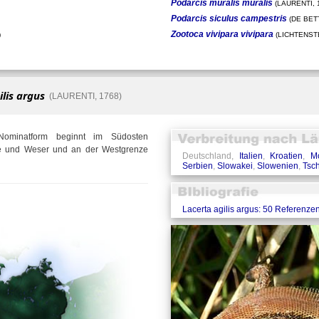
Podarcis muralis muralis
(LAURENTI, 
Podarcis siculus campestris
(DE BETT
Zootoca vivipara vivipara
)
(LICHTENSTE
ilis argus
(LAURENTI, 1768)
Nominatform beginnt im Südosten
lbe und Weser und an der Westgrenze
Deutschland,
Italien
,
Kroatien
,
M
Serbien
,
Slowakei
,
Slowenien
,
Tsc
Lacerta agilis argus: 50 Referenze