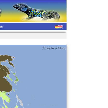
gen
JS map by amCharts