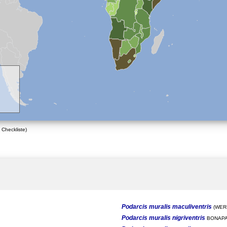
 Checkliste)
Podarcis muralis maculiventris
(WERN
Podarcis muralis nigriventris
BONAPA