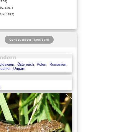
1768)
A, 1857)
IN, 1823)
Gehe zu dieser Taxon-Seite
oldawien
,
Österreich
,
Polen
,
Rumänien
,
hechien
,
Ungarn
n