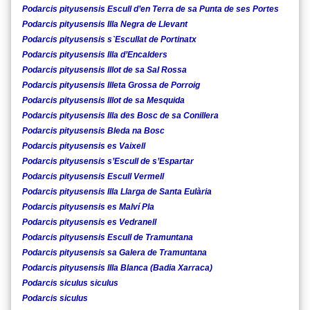
Podarcis pityusensis Escull d’en Terra de sa Punta de ses Portes
Podarcis pityusensis Illa Negra de Llevant
Podarcis pityusensis s`Escullat de Portinatx
Podarcis pityusensis Illa d’Encalders
Podarcis pityusensis Illot de sa Sal Rossa
Podarcis pityusensis Illeta Grossa de Porroig
Podarcis pityusensis Illot de sa Mesquida
Podarcis pityusensis Illa des Bosc de sa Conillera
Podarcis pityusensis Bleda na Bosc
Podarcis pityusensis es Vaixell
Podarcis pityusensis s’Escull de s’Espartar
Podarcis pityusensis Escull Vermell
Podarcis pityusensis Illa Llarga de Santa Eulària
Podarcis pityusensis es Malví Pla
Podarcis pityusensis es Vedranell
Podarcis pityusensis Escull de Tramuntana
Podarcis pityusensis sa Galera de Tramuntana
Podarcis pityusensis Illa Blanca (Badia Xarraca)
Podarcis siculus siculus
Podarcis siculus