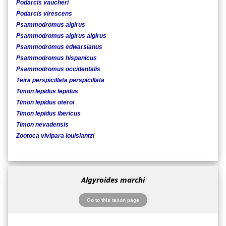
Podarcis vaucheri
Podarcis virescens
Psammodromus algirus
Psammodromus algirus algirus
Psammodromus edwarsianus
Psammodromus hispanicus
Psammodromus occidentalis
Teira perspicillata perspicillata
Timon lepidus lepidus
Timon lepidus oteroi
Timon lepidus ibericus
Timon nevadensis
Zootoca vivipara louislantzi
Algyroides marchi
Go to this taxon page