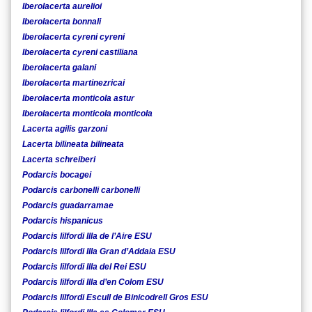
Iberolacerta aurelioi
Iberolacerta bonnali
Iberolacerta cyreni cyreni
Iberolacerta cyreni castiliana
Iberolacerta galani
Iberolacerta martinezricai
Iberolacerta monticola astur
Iberolacerta monticola monticola
Lacerta agilis garzoni
Lacerta bilineata bilineata
Lacerta schreiberi
Podarcis bocagei
Podarcis carbonelli carbonelli
Podarcis guadarramae
Podarcis hispanicus
Podarcis lilfordi Illa de l’Aire ESU
Podarcis lilfordi Illa Gran d’Addaia ESU
Podarcis lilfordi Illa del Rei ESU
Podarcis lilfordi Illa d’en Colom ESU
Podarcis lilfordi Escull de Binicodrell Gros ESU