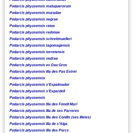
Podarcis pityusensis maluquerorum
Podarcis pityusensis muradae
Podarcis pityusensis negrae
Podarcis pityusensis ratae
Podarcis pityusensis redonae
Podarcis pityusensis schreitmuelleri
Podarcis pityusensis tagomagensis
Podarcis pityusensis torretensis
Podarcis pityusensis vedrae
Podarcis pityusensis es Dau Gros
Podarcis pityusensis Illa des Pas Estret
Podarcis pityusensis
Podarcis pityusensis s’Espalmador
Podarcis pityusensis s’Espardell
Podarcis pityusensis
Podarcis pityusensis Illa des Fonoll Marí
Podarcis pityusensis Illa de ses Parreres
Podarcis pityusensis Illa des Conills (ses Illetes)
Podarcis pityusensis Illa de s’Alga
Podarcis pityusensis Illa des Porcs