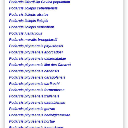
Podarcis lilfordi Illa Gavina population
Podarcis liolepis cebennensis
Podarcis liolepis atratus
Podarcis liolepis liolepis
Podarcis liolepis sebastiani
Podarcis lusitanicus
Podarcis muralis brongniardii
Podarcis pityusensis pityusensis
Podarcis pityusensis ahorcadosi
Podarcis pityusensis calaesaladae
Podarcis pityusensis Illot des Canaret
Podarcis pityusensis canensis
Podarcis pityusensis caragolensis
Podarcis pityusensis carlkochi
Podarcis pityusensis formenterae
Podarcis pityusensis frailensis
Podarcis pityusensis gastabiensis
Podarcis pityusensis gorrae
Podarcis pityusensis hedwigkamerae
Podarcis pityusensis hortae
Podarcis pityusensis kamerianus