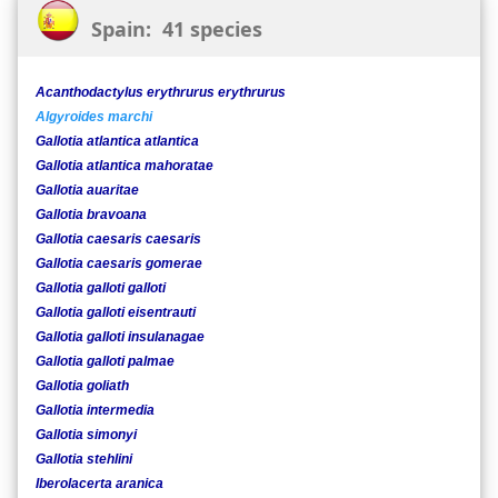
Spain: 41 species
Acanthodactylus erythrurus erythrurus
Algyroides marchi
Gallotia atlantica atlantica
Gallotia atlantica mahoratae
Gallotia auaritae
Gallotia bravoana
Gallotia caesaris caesaris
Gallotia caesaris gomerae
Gallotia galloti galloti
Gallotia galloti eisentrauti
Gallotia galloti insulanagae
Gallotia galloti palmae
Gallotia goliath
Gallotia intermedia
Gallotia simonyi
Gallotia stehlini
Iberolacerta aranica