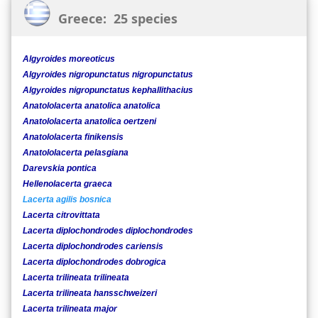
Greece: 25 species
Algyroides moreoticus
Algyroides nigropunctatus nigropunctatus
Algyroides nigropunctatus kephallithacius
Anatololacerta anatolica anatolica
Anatololacerta anatolica oertzeni
Anatololacerta finikensis
Anatololacerta pelasgiana
Darevskia pontica
Hellenolacerta graeca
Lacerta agilis bosnica
Lacerta citrovittata
Lacerta diplochondrodes diplochondrodes
Lacerta diplochondrodes cariensis
Lacerta diplochondrodes dobrogica
Lacerta trilineata trilineata
Lacerta trilineata hansschweizeri
Lacerta trilineata major