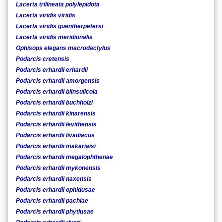
Lacerta trilineata polylepidota
Lacerta viridis viridis
Lacerta viridis guentherpetersi
Lacerta viridis meridionalis
Ophisops elegans macrodactylus
Podarcis cretensis
Podarcis erhardii erhardii
Podarcis erhardii amorgensis
Podarcis erhardii biinsulicola
Podarcis erhardii buchholzi
Podarcis erhardii kinarensis
Podarcis erhardii levithensis
Podarcis erhardii livadiacus
Podarcis erhardii makariaisi
Podarcis erhardii megalophthenae
Podarcis erhardii mykonensis
Podarcis erhardii naxensis
Podarcis erhardii ophidusae
Podarcis erhardii pachiae
Podarcis erhardii phytiusae