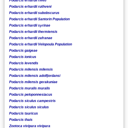
Podarcis erhardii riveti
Podarcis erhardii ruthveni
Podarcis erhardii subobscurus
Podarcis erhardii Santorin Population
Podarcis erhardii syrinae
Podarcis erhardii thermiensis
Podarcis erhardii zafranae
Podarcis erhardii Velopoula Population
Podarcis gaigeae
Podarcis ionicus
Podarcis levendis
Podarcis milensis milensis
Podarcis milensis adolfjordansi
Podarcis milensis gerakuniae
Podarcis muralis muralis
Podarcis peloponnesiacus
Podarcis siculus campestris
Podarcis siculus siculus
Podarcis tauricus
Podarcis thais
Zootoca vivipara vivipara