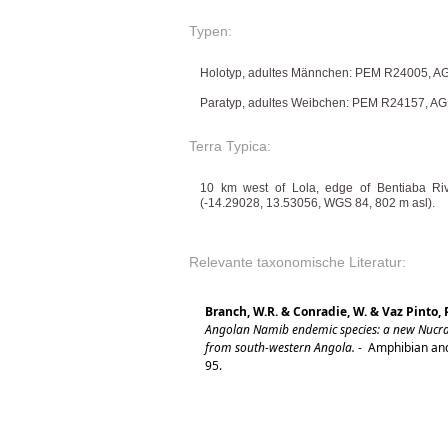
Typen:
Holotyp, adultes Männchen: PEM R24005, AG
Paratyp, adultes Weibchen: PEM R24157, AG
Terra Typica:
10 km west of Lola, edge of Bentiaba Riv
(-14.29028, 13.53056, WGS 84, 802 m asl).
Relevante taxonomische Literatur:
Branch, W.R. & Conradie, W. & Vaz Pinto, P.
Angolan Namib endemic species: a new Nucra
from south-western Angola.
-
Amphibian and 
95.