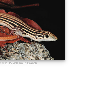
i
© 2015 William R. Branch