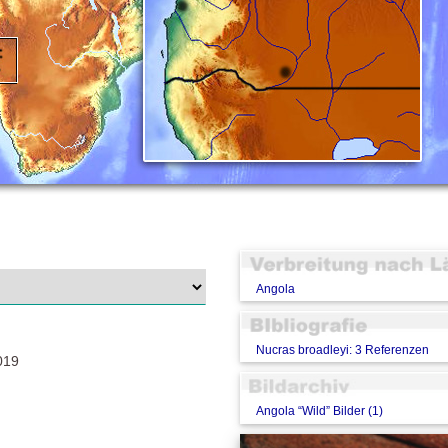
Angola
Nucras broadleyi: 3 Referenzen
019
Angola “Wild” Bilder (1)